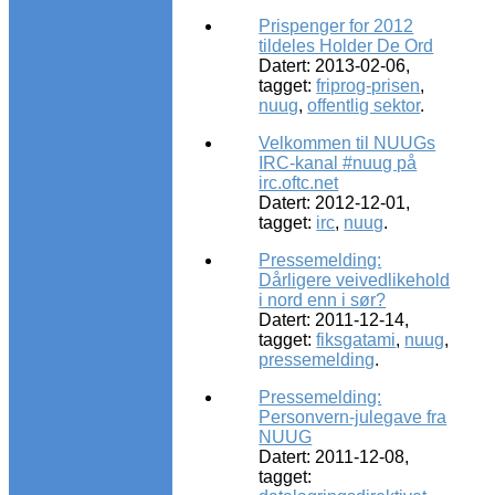
Prispenger for 2012
tildeles Holder De Ord
Datert: 2013-02-06,
tagget:
friprog-prisen
,
nuug
,
offentlig sektor
.
Velkommen til NUUGs
IRC-kanal #nuug på
irc.oftc.net
Datert: 2012-12-01,
tagget:
irc
,
nuug
.
Pressemelding:
Dårligere veivedlikehold
i nord enn i sør?
Datert: 2011-12-14,
tagget:
fiksgatami
,
nuug
,
pressemelding
.
Pressemelding:
Personvern-julegave fra
NUUG
Datert: 2011-12-08,
tagget: