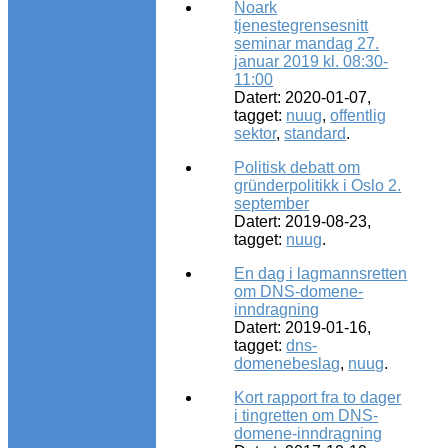
Noark
tjenestegrensesnitt
seminar mandag 27.
januar 2019 kl. 08:30-
11:00
Datert: 2020-01-07,
tagget:
nuug
,
offentlig
sektor
,
standard
.
Politisk debatt om
gründerpolitikk i Oslo 2.
september
Datert: 2019-08-23,
tagget:
nuug
.
En dag i lagmannsretten
om DNS-domene-
inndragning
Datert: 2019-01-16,
tagget:
dns-
domenebeslag
,
nuug
.
Kort rapport fra to dager
i tingretten om DNS-
domene-inndragning