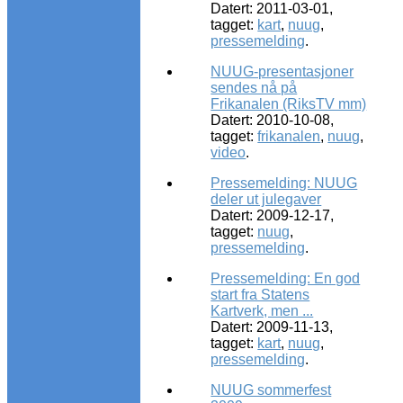
Datert: 2011-03-01,
tagget:
kart
,
nuug
,
pressemelding
.
NUUG-presentasjoner
sendes nå på
Frikanalen (RiksTV mm)
Datert: 2010-10-08,
tagget:
frikanalen
,
nuug
,
video
.
Pressemelding: NUUG
deler ut julegaver
Datert: 2009-12-17,
tagget:
nuug
,
pressemelding
.
Pressemelding: En god
start fra Statens
Kartverk, men ...
Datert: 2009-11-13,
tagget:
kart
,
nuug
,
pressemelding
.
NUUG sommerfest