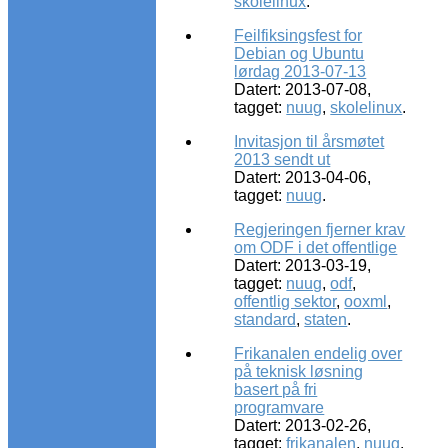
skolelinux
.
Feilfiksingsfest for
Debian og Ubuntu
lørdag 2013-07-13
Datert: 2013-07-08,
tagget:
nuug
,
skolelinux
.
Invitasjon til årsmøtet
2013 sendt ut
Datert: 2013-04-06,
tagget:
nuug
.
Regjeringen fjerner krav
om ODF i det offentlige
Datert: 2013-03-19,
tagget:
nuug
,
odf
,
offentlig sektor
,
ooxml
,
standard
,
staten
.
Frikanalen endelig over
på teknisk løsning
basert på fri
programvare
Datert: 2013-02-26,
tagget:
frikanalen
,
nuug
.