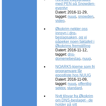
med PEN på Snowden-
eventyr
Datert: 2016-11-29,
tagget:
nuug
,
snowden
,
video
.
Økokrim nekter oss
innsyn i dns-
beslagsaken, og vi
påpeker noen faktafeil i
Økokrims fremstilling
Datert: 2016-11-12,
tagget:
dns-
domenebeslag
,
nuug
.
NOARK5-kjerne som fri
programvare får
epostliste hos NUUG
Datert: 2016-11-09,
tagget:
nuug
,
offentlig
sektor
,
standard
.
Nytt tilsvar fra Økokrim
om DNS-beslaget - de
holder på sitt