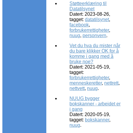
Støtteerklæring til
Datatilsynet
Datert: 2023-08-26,
tagget:
datatilsynet
,
facebook
,
forbrukerrettigheter
,
nuug
,
personvern
.
Vet du hva du mister når
du bare klikker OK for å
komme i gang med å
bruke noe?
Datert: 2021-05-19,
tagget:
forbrukerrettigheter
,
menneskeretter
,
nettrett
,
nettvett
,
nuug
.
NUUG bygger
bokskanner - arbeidet er
i gang
Datert: 2020-05-19,
tagget:
bokskanner
,
nuug
.