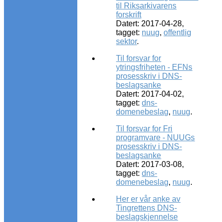
til Riksarkivarens
forskrift
Datert: 2017-04-28,
tagget:
nuug
,
offentlig
sektor
.
Til forsvar for
ytringsfriheten - EFNs
prosesskriv i DNS-
beslagsanke
Datert: 2017-04-02,
tagget:
dns-
domenebeslag
,
nuug
.
Til forsvar for Fri
programvare - NUUGs
prosesskriv i DNS-
beslagsanke
Datert: 2017-03-08,
tagget:
dns-
domenebeslag
,
nuug
.
Her er vår anke av
Tingrettens DNS-
beslagskjennelse