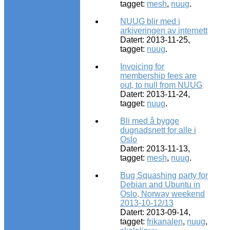
tagget:
mesh
,
nuug
.
NUUG blir med i
arkiveringen av internett
Datert: 2013-11-25,
tagget:
nuug
.
Invoicing for
membership fees are
out, to null from NUUG
Datert: 2013-11-24,
tagget:
nuug
.
Bli med å bygge
dugnadsnett for alle i
Oslo
Datert: 2013-11-13,
tagget:
mesh
,
nuug
.
Bug Squashing party for
Debian and Ubuntu in
Oslo, Norway weekend
2013-10-12/13
Datert: 2013-09-14,
tagget:
frikanalen
,
nuug
,