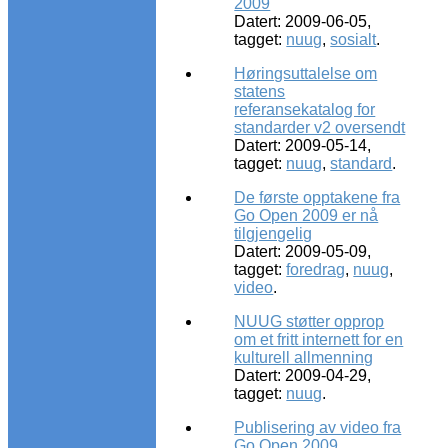
2009
Datert: 2009-06-05,
tagget:
nuug
,
sosialt
.
Høringsuttalelse om
statens
referansekatalog for
standarder v2 oversendt
Datert: 2009-05-14,
tagget:
nuug
,
standard
.
De første opptakene fra
Go Open 2009 er nå
tilgjengelig
Datert: 2009-05-09,
tagget:
foredrag
,
nuug
,
video
.
NUUG støtter opprop
om et fritt internett for en
kulturell allmenning
Datert: 2009-04-29,
tagget:
nuug
.
Publisering av video fra
Go Open 2009