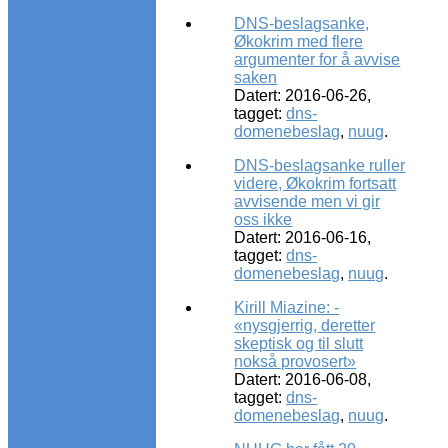
DNS-beslagsanke,
Økokrim med flere
argumenter for å avvise
saken
Datert: 2016-06-26,
tagget:
dns-
domenebeslag
,
nuug
.
DNS-beslagsanke ruller
videre, Økokrim fortsatt
avvisende men vi gir
oss ikke
Datert: 2016-06-16,
tagget:
dns-
domenebeslag
,
nuug
.
Kirill Miazine: -
«nysgjerrig, deretter
skeptisk og til slutt
nokså provosert»
Datert: 2016-06-08,
tagget:
dns-
domenebeslag
,
nuug
.