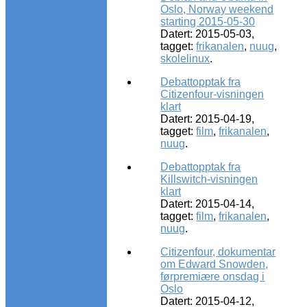
Oslo, Norway weekend
starting 2015-05-30
Datert: 2015-05-03,
tagget:
frikanalen
,
nuug
,
skolelinux
.
Debattopptak fra
Citizenfour-visningen
klart
Datert: 2015-04-19,
tagget:
film
,
frikanalen
,
nuug
.
Debattopptak fra
Killswitch-visningen
klart
Datert: 2015-04-14,
tagget:
film
,
frikanalen
,
nuug
.
Citizenfour, dokumentar
om Edward Snowden,
førpremiære onsdag i
Oslo
Datert: 2015-04-12,