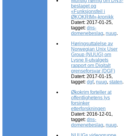
Muntlig høring om DNS-
beslaget og
«Funksjonsfeil i
ØKOKRIM»-kronikk
Datert: 2017-01-25,
tagget:
dns-
domenebeslag
,
nuug
.
Høringsuttalelse av
Norwegian Unix User
Group (NUUG) om
Lysne II-utvalgets
rapport om Digitalt
grenseforsvar (DGF)
Datert: 2017-01-15,
tagget:
dgf
,
nuug
,
staten
.
Økokrim forteller at
offentlighetens lys
forsinker
etterforskningen
Datert: 2016-12-01,
tagget:
dns-
domenebeslag
,
nuug
.
NUUGs videogruppe