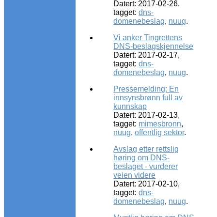
Datert: 2017-02-26,
tagget:
dns-
domenebeslag
,
nuug
.
Vi anker Tingrettens
DNS-beslagskjennelse
Datert: 2017-02-17,
tagget:
dns-
domenebeslag
,
nuug
.
Pressemelding: En
innsynsbrønn full av
kunnskap
Datert: 2017-02-13,
tagget:
mimesbronn
,
nuug
,
offentlig sektor
.
Avslag etter rettslig
høring om DNS-
beslaget - vurderer
veien videre
Datert: 2017-02-10,
tagget:
dns-
domenebeslag
,
nuug
.