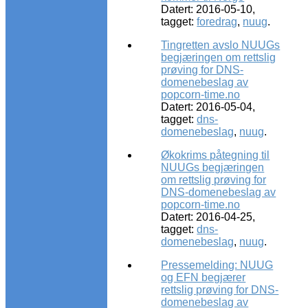
Datert: 2016-05-10,
tagget:
foredrag
,
nuug
.
Tingretten avslo NUUGs
begjæringen om rettslig
prøving for DNS-
domenebeslag av
popcorn-time.no
Datert: 2016-05-04,
tagget:
dns-
domenebeslag
,
nuug
.
Økokrims påtegning til
NUUGs begjæringen
om rettslig prøving for
DNS-domenebeslag av
popcorn-time.no
Datert: 2016-04-25,
tagget:
dns-
domenebeslag
,
nuug
.
Pressemelding: NUUG
og EFN begjærer
rettslig prøving for DNS-
domenebeslag av