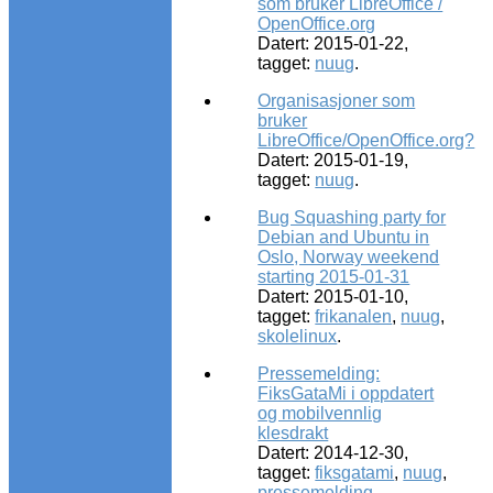
som bruker LibreOffice /
OpenOffice.org
Datert: 2015-01-22,
tagget:
nuug
.
Organisasjoner som
bruker
LibreOffice/OpenOffice.org?
Datert: 2015-01-19,
tagget:
nuug
.
Bug Squashing party for
Debian and Ubuntu in
Oslo, Norway weekend
starting 2015-01-31
Datert: 2015-01-10,
tagget:
frikanalen
,
nuug
,
skolelinux
.
Pressemelding:
FiksGataMi i oppdatert
og mobilvennlig
klesdrakt
Datert: 2014-12-30,
tagget:
fiksgatami
,
nuug
,
pressemelding
.