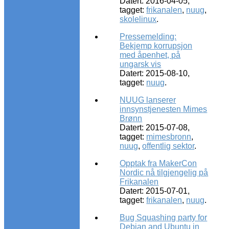
Datert: 2016-04-05,
tagget:
frikanalen
,
nuug
,
skolelinux
.
Pressemelding:
Bekjemp korrupsjon
med åpenhet, på
ungarsk vis
Datert: 2015-08-10,
tagget:
nuug
.
NUUG lanserer
innsynstjenesten Mimes
Brønn
Datert: 2015-07-08,
tagget:
mimesbronn
,
nuug
,
offentlig sektor
.
Opptak fra MakerCon
Nordic nå tilgjengelig på
Frikanalen
Datert: 2015-07-01,
tagget:
frikanalen
,
nuug
.
Bug Squashing party for
Debian and Ubuntu in