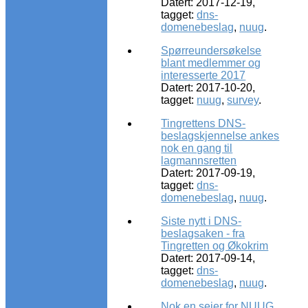
Datert: 2017-12-19,
tagget:
dns-
domenebeslag
,
nuug
.
Spørreundersøkelse
blant medlemmer og
interesserte 2017
Datert: 2017-10-20,
tagget:
nuug
,
survey
.
Tingrettens DNS-
beslagskjennelse ankes
nok en gang til
lagmannsretten
Datert: 2017-09-19,
tagget:
dns-
domenebeslag
,
nuug
.
Siste nytt i DNS-
beslagsaken - fra
Tingretten og Økokrim
Datert: 2017-09-14,
tagget:
dns-
domenebeslag
,
nuug
.
Nok en seier for NUUG,