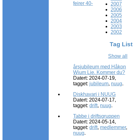
feirer 40-
2007
2006
2005
2004
2003
2002
Tag List
Show all
årsjubileum med Håkon
Wium Lie. Kommer du?
Datert: 2024-07-19,
tagget:
jubileum
,
nuug
.
Diskhavari i NUUG
Datert: 2024-07-17,
tagget:
drift
,
nuug
.
Tabbe i driftsgruppen
Datert: 2024-05-14,
tagget:
drift
,
medlemmer
,
nuug
.