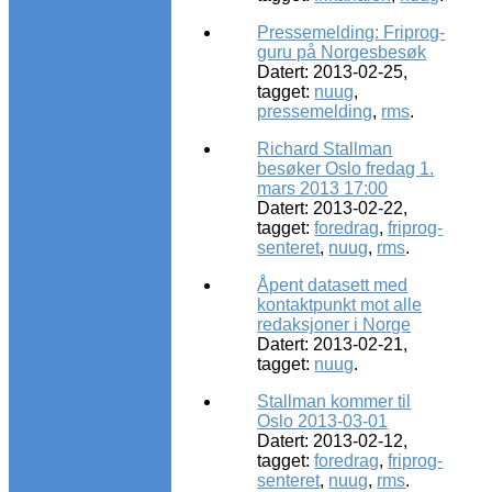
Pressemelding: Friprog-
guru på Norgesbesøk
Datert: 2013-02-25,
tagget:
nuug
,
pressemelding
,
rms
.
Richard Stallman
besøker Oslo fredag 1.
mars 2013 17:00
Datert: 2013-02-22,
tagget:
foredrag
,
friprog-
senteret
,
nuug
,
rms
.
Åpent datasett med
kontaktpunkt mot alle
redaksjoner i Norge
Datert: 2013-02-21,
tagget:
nuug
.
Stallman kommer til
Oslo 2013-03-01
Datert: 2013-02-12,
tagget:
foredrag
,
friprog-
senteret
,
nuug
,
rms
.