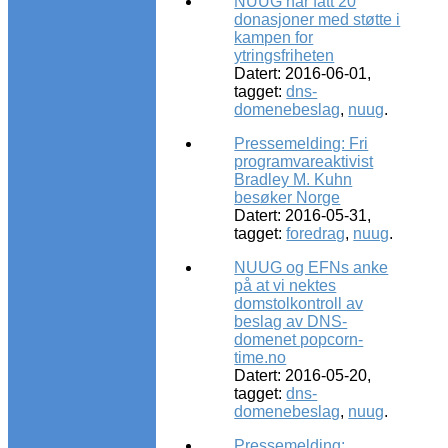
NUUG har fått 20
donasjoner med støtte i
kampen for
ytringsfriheten
Datert: 2016-06-01,
tagget:
dns-
domenebeslag
,
nuug
.
Pressemelding: Fri
programvareaktivist
Bradley M. Kuhn
besøker Norge
Datert: 2016-05-31,
tagget:
foredrag
,
nuug
.
NUUG og EFNs anke
på at vi nektes
domstolkontroll av
beslag av DNS-
domenet popcorn-
time.no
Datert: 2016-05-20,
tagget:
dns-
domenebeslag
,
nuug
.
Pressemelding: