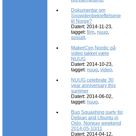
Dokumentar om
Snowdenbekreftelsene
til Norge?
Datert: 2014-11-23,
tagget:
film
,
nuug
,
sosialt
.
MakerCon Nordic på
video takket være
NUUG
Datert: 2014-10-23,
tagget:
nuug
,
video
.
NUUG celebrate 30
year anniversary this
summer
Datert: 2014-06-02,
tagget:
nuug
.
Bug Squashing party for
Debian and Ubuntu in
Oslo, Norway weekend
2014-05-10/11
Datert: 2014-04-12,