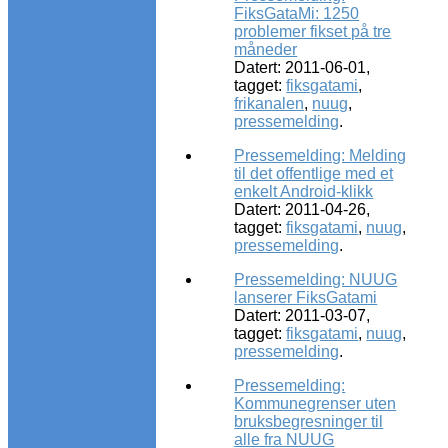
FiksGataMi: 1250
problemer fikset på tre
måneder
Datert: 2011-06-01,
tagget:
fiksgatami
,
frikanalen
,
nuug
,
pressemelding
.
Pressemelding: Melding
til det offentlige med et
enkelt Android-klikk
Datert: 2011-04-26,
tagget:
fiksgatami
,
nuug
,
pressemelding
.
Pressemelding: NUUG
lanserer FiksGatami
Datert: 2011-03-07,
tagget:
fiksgatami
,
nuug
,
pressemelding
.
Pressemelding:
Kommunegrenser uten
bruksbegresninger til
alle fra NUUG