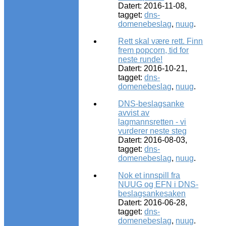
Datert: 2016-11-08,
tagget:
dns-
domenebeslag
,
nuug
.
Rett skal være rett. Finn
frem popcorn, tid for
neste runde!
Datert: 2016-10-21,
tagget:
dns-
domenebeslag
,
nuug
.
DNS-beslagsanke
avvist av
lagmannsretten - vi
vurderer neste steg
Datert: 2016-08-03,
tagget:
dns-
domenebeslag
,
nuug
.
Nok et innspill fra
NUUG og EFN i DNS-
beslagsankesaken
Datert: 2016-06-28,
tagget:
dns-
domenebeslag
,
nuug
.