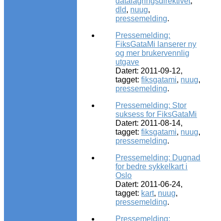
datalagringsdirektivet
,
dld
,
nuug
,
pressemelding
.
Pressemelding:
FiksGataMi lanserer ny
og mer brukervennlig
utgave
Datert: 2011-09-12,
tagget:
fiksgatami
,
nuug
,
pressemelding
.
Pressemelding: Stor
suksess for FiksGataMi
Datert: 2011-08-14,
tagget:
fiksgatami
,
nuug
,
pressemelding
.
Pressemelding: Dugnad
for bedre sykkelkart i
Oslo
Datert: 2011-06-24,
tagget:
kart
,
nuug
,
pressemelding
.
Pressemelding: