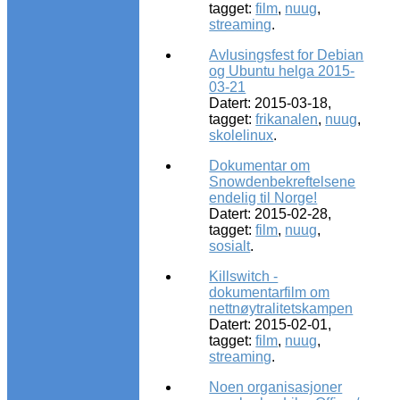
tagget:
film
,
nuug
,
streaming
.
Avlusingsfest for Debian
og Ubuntu helga 2015-
03-21
Datert: 2015-03-18,
tagget:
frikanalen
,
nuug
,
skolelinux
.
Dokumentar om
Snowdenbekreftelsene
endelig til Norge!
Datert: 2015-02-28,
tagget:
film
,
nuug
,
sosialt
.
Killswitch -
dokumentarfilm om
nettnøytralitetskampen
Datert: 2015-02-01,
tagget:
film
,
nuug
,
streaming
.
Noen organisasjoner