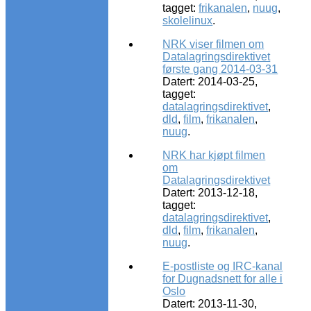
tagget:
frikanalen
,
nuug
,
skolelinux
.
NRK viser filmen om
Datalagringsdirektivet
første gang 2014-03-31
Datert: 2014-03-25,
tagget:
datalagringsdirektivet
,
dld
,
film
,
frikanalen
,
nuug
.
NRK har kjøpt filmen
om
Datalagringsdirektivet
Datert: 2013-12-18,
tagget:
datalagringsdirektivet
,
dld
,
film
,
frikanalen
,
nuug
.
E-postliste og IRC-kanal
for Dugnadsnett for alle i
Oslo
Datert: 2013-11-30,