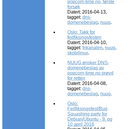
popcorn-time.no, første
forsøk
Datert: 2016-04-13,
tagget:
dns-
domenebeslag
,
nuug
.
Oslo: Takk for
feilfiksingsfesten
Datert: 2016-04-10,
tagget:
frikanalen
,
nuug
,
skolelinux
.
NUUG ønsker DNS-
domenebeslag av
popcorn-time.no prøvd
for retten
Datert: 2016-04-08,
tagget:
dns-
domenebeslag
,
nuug
.
Oslo:
Feilfiksingsfest/Bug
Squashing party for
Debian/Ubuntu - 9. og
10 april 2016