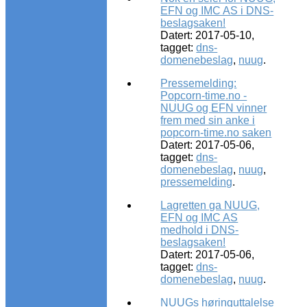
EFN og IMC AS i DNS-
beslagsaken!
Datert: 2017-05-10,
tagget:
dns-
domenebeslag
,
nuug
.
Pressemelding:
Popcorn-time.no -
NUUG og EFN vinner
frem med sin anke i
popcorn-time.no saken
Datert: 2017-05-06,
tagget:
dns-
domenebeslag
,
nuug
,
pressemelding
.
Lagretten ga NUUG,
EFN og IMC AS
medhold i DNS-
beslagsaken!
Datert: 2017-05-06,
tagget:
dns-
domenebeslag
,
nuug
.
NUUGs høringuttalelse