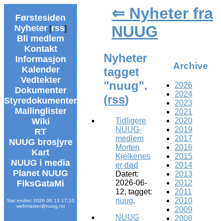
⇐ Nyheter fra
Førstesiden
NUUG
Nyheter
rss
[
]
Bli medlem
Kontakt
Nyheter
Informasjon
Archive
Kalender
tagget
Vedtekter
"nuug".
2026
Dokumenter
2024
(
rss
)
Styredokumenter
2023
Mailinglister
2021
2020
Wiki
Tidligere
2019
NUUG-
RT
2017
medlem
NUUG brosjyre
2016
Morten
Kart
2015
Kjelkenes
NUUG i media
2014
er død
Planet NUUG
2013
Datert:
2012
FiksGataMi
2026-06-
2011
12, tagget:
2010
nuug
.
Sist endret 2026.06.13 17:10
webmaster@nuug.no
2009
NUUG
2008