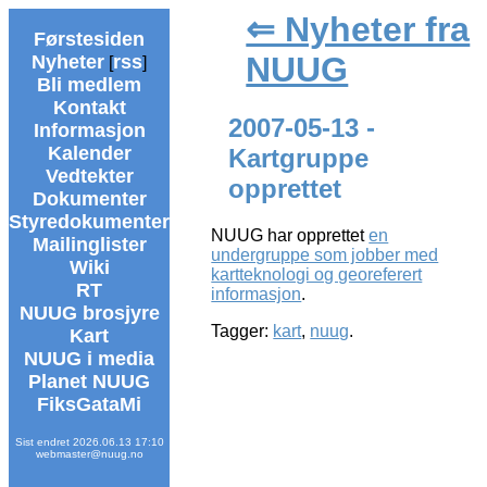
⇐ Nyheter fra
Førstesiden
NUUG
Nyheter
rss
[
]
Bli medlem
Kontakt
2007-05-13 -
Informasjon
Kalender
Kartgruppe
Vedtekter
opprettet
Dokumenter
Styredokumenter
NUUG har opprettet
en
Mailinglister
undergruppe som jobber med
Wiki
kartteknologi og georeferert
RT
informasjon
.
NUUG brosjyre
Tagger:
kart
,
nuug
.
Kart
NUUG i media
Planet NUUG
FiksGataMi
Sist endret 2026.06.13 17:10
webmaster@nuug.no