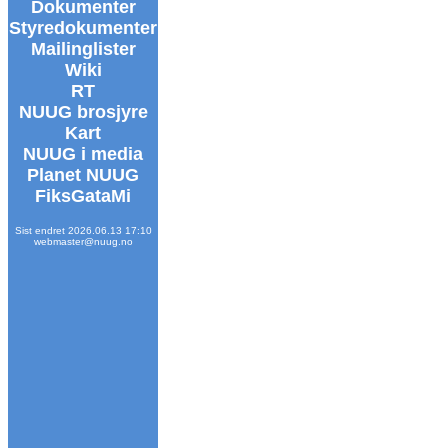
Dokumenter
Styredokumenter
Mailinglister
Wiki
RT
NUUG brosjyre
Kart
NUUG i media
Planet NUUG
FiksGataMi
Sist endret 2026.06.13 17:10
webmaster@nuug.no