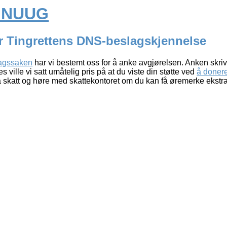
a NUUG
er Tingrettens DNS-beslagskjennelse
lagssaken
har vi bestemt oss for å anke avgjørelsen. Anken skrive
s ville vi satt umåtelig pris på at du viste din støtte ved
å donere
tra skatt og høre med skattekontoret om du kan få øremerke ekstr