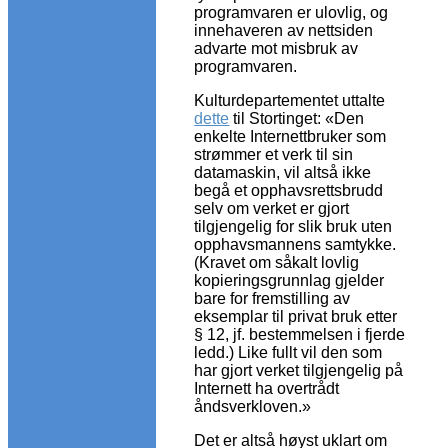
programvaren er ulovlig, og
innehaveren av nettsiden
advarte mot misbruk av
programvaren.
Kulturdepartementet uttalte
dette
til Stortinget: «Den
enkelte Internettbruker som
strømmer et verk til sin
datamaskin, vil altså ikke
begå et opphavsrettsbrudd
selv om verket er gjort
tilgjengelig for slik bruk uten
opphavsmannens samtykke.
(Kravet om såkalt lovlig
kopieringsgrunnlag gjelder
bare for fremstilling av
eksemplar til privat bruk etter
§ 12, jf. bestemmelsen i fjerde
ledd.) Like fullt vil den som
har gjort verket tilgjengelig på
Internett ha overtrådt
åndsverkloven.»
Det er altså høyst uklart om