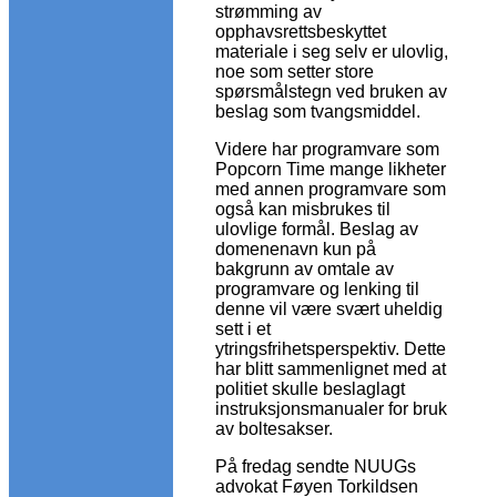
strømming av
opphavsrettsbeskyttet
materiale i seg selv er ulovlig,
noe som setter store
spørsmålstegn ved bruken av
beslag som tvangsmiddel.
Videre har programvare som
Popcorn Time mange likheter
med annen programvare som
også kan misbrukes til
ulovlige formål. Beslag av
domenenavn kun på
bakgrunn av omtale av
programvare og lenking til
denne vil være svært uheldig
sett i et
ytringsfrihetsperspektiv. Dette
har blitt sammenlignet med at
politiet skulle beslaglagt
instruksjonsmanualer for bruk
av boltesakser.
På fredag sendte NUUGs
advokat Føyen Torkildsen