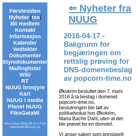
⇐ Nyheter fra
Førstesiden
NUUG
Nyheter
rss
[
]
Bli medlem
Kontakt
2016-04-17 -
Informasjon
Kalender
Bakgrunn for
Vedtekter
begjæringen om
Dokumenter
rettslig prøving for
Styredokumenter
Mailinglister
DNS-domenebeslag
Wiki
av popcorn-time.no
RT
NUUG brosjyre
Økokrim besluttet den 7. mars
Kart
2016 å ta beslag i domenet
NUUG i media
popcorn-time.no,
Planet NUUG
beslutningen ble tatt av
FiksGataMi
politiadvokat hos Økokrim,
Maria Bache Dahl, uten at det
ble prøvet for en domstol.
Sist endret 2026.06.13 17:10
webmaster@nuug.no
Vi anser saken som prinsipielt