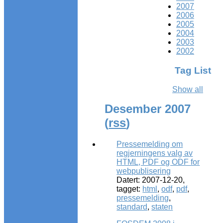
2007
2006
2005
2004
2003
2002
Tag List
Show all
Desember 2007
(
rss
)
Pressemelding om
regjerningens valg av
HTML, PDF og ODF for
webpublisering
Datert: 2007-12-20,
tagget:
html
,
odf
,
pdf
,
pressemelding
,
standard
,
staten