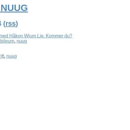
a NUUG
 (
rss
)
m med Håkon Wium Lie. Kommer du?
ubileum
,
nuug
ift
,
nuug