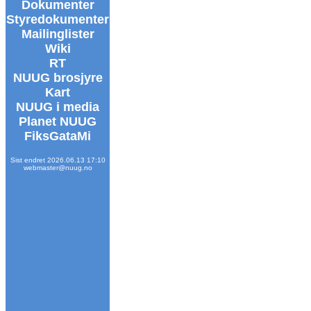
Dokumenter
Styredokumenter
Mailinglister
Wiki
RT
NUUG brosjyre
Kart
NUUG i media
Planet NUUG
FiksGataMi
Sist endret 2026.06.13 17:10
webmaster@nuug.no