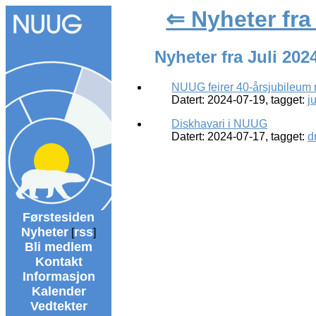
⇐ Nyheter fr
Nyheter fra Juli 2024
NUUG feirer 40-årsjubileu
Datert: 2024-07-19, tagget:
j
Diskhavari i NUUG
Datert: 2024-07-17, tagget:
dr
Førstesiden
Nyheter
rss
[
]
Bli medlem
Kontakt
Informasjon
Kalender
Vedtekter