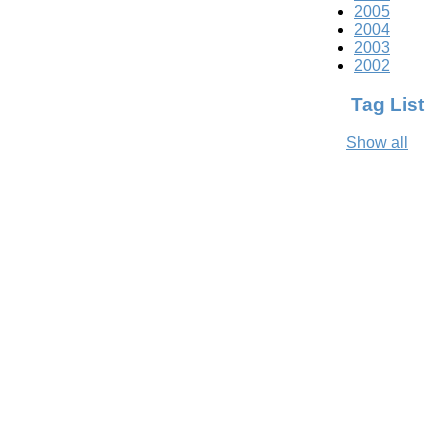
2005
2004
2003
2002
Tag List
Show all