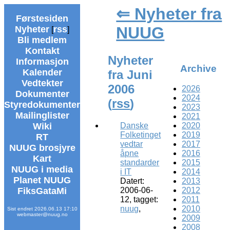
⇐ Nyheter fra
Førstesiden
NUUG
Nyheter
rss
[
]
Bli medlem
Kontakt
Nyheter
Informasjon
Archive
Kalender
fra Juni
Vedtekter
2006
2026
Dokumenter
2024
(
rss
)
Styredokumenter
2023
Mailinglister
2021
2020
Wiki
Danske
2019
Folketinget
RT
2017
vedtar
NUUG brosjyre
2016
åpne
Kart
2015
standarder
NUUG i media
2014
i IT
Planet NUUG
2013
Datert:
2012
FiksGataMi
2006-06-
2011
12, tagget:
2010
nuug
,
Sist endret 2026.06.13 17:10
webmaster@nuug.no
2009
2008