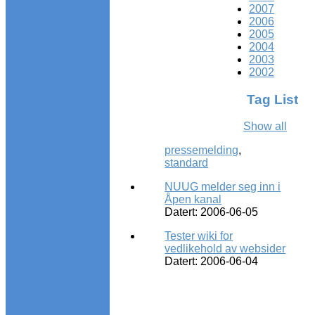
2007
2006
2005
2004
2003
2002
Tag List
Show all
pressemelding
,
standard
NUUG melder seg inn i
Åpen kanal
Datert: 2006-06-05
Tester wiki for
vedlikehold av websider
Datert: 2006-06-04