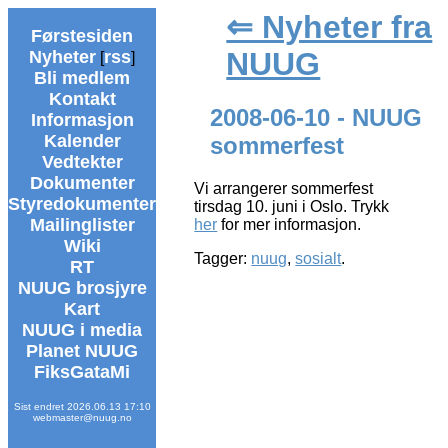
⇐ Nyheter fra
Førstesiden
NUUG
Nyheter
rss
[
]
Bli medlem
Kontakt
2008-06-10 - NUUG
Informasjon
Kalender
sommerfest
Vedtekter
Dokumenter
Vi arrangerer sommerfest
Styredokumenter
tirsdag 10. juni i Oslo. Trykk
Mailinglister
her
for mer informasjon.
Wiki
Tagger:
nuug
,
sosialt
.
RT
NUUG brosjyre
Kart
NUUG i media
Planet NUUG
FiksGataMi
Sist endret 2026.06.13 17:10
webmaster@nuug.no