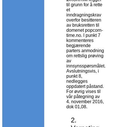
til grunn for å rette
et
inndragningskrav
overfor besitteren
av bruksretten til
domenet popcorn-
time.no. l punkt 7
kommenteres
begjærende
parters anmodning
om rettslig prøving
av
innsynsspørsmålet.
Avslutningsvis, i
punkt 8,
nedlegges
oppdatert påstand.
For øvrig vises til
vår påtegning av
4. november 2016,
dok 01,08.
2.