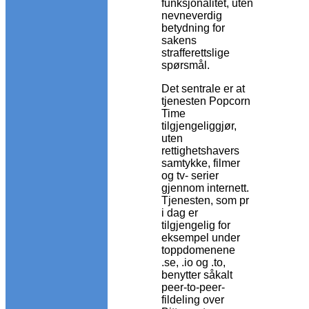
funksjonalitet, uten
nevneverdig
betydning for
sakens
strafferettslige
spørsmål.
Det sentrale er at
tjenesten Popcorn
Time
tilgjengeliggjør,
uten
rettighetshavers
samtykke, filmer
og tv- serier
gjennom internett.
Tjenesten, som pr
i dag er
tilgjengelig for
eksempel under
toppdomenene
.se, .io og .to,
benytter såkalt
peer-to-peer-
fildeling over