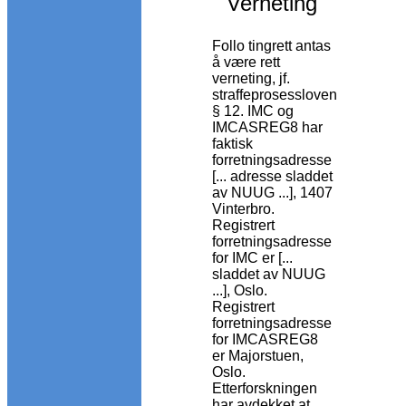
Verneting
Follo tingrett antas
å være rett
verneting, jf.
straffeprosessloven
§ 12. IMC og
IMCASREG8 har
faktisk
forretningsadresse
[... adresse sladdet
av NUUG ...], 1407
Vinterbro.
Registrert
forretningsadresse
for IMC er [...
sladdet av NUUG
...], Oslo.
Registrert
forretningsadresse
for IMCASREG8
er Majorstuen,
Oslo.
Etterforskningen
har avdekket at