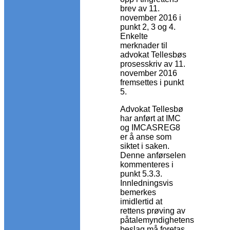
brev av 11.
november 2016 i
punkt 2, 3 og 4.
Enkelte
merknader til
advokat Tellesbøs
prosesskriv av 11.
november 2016
fremsettes i punkt
5.
Advokat Tellesbø
har anført at IMC
og IMCASREG8
er å anse som
siktet i saken.
Denne anførselen
kommenteres i
punkt 5.3.3.
Innledningsvis
bemerkes
imidlertid at
rettens prøving av
påtalemyndighetens
beslag må foretas