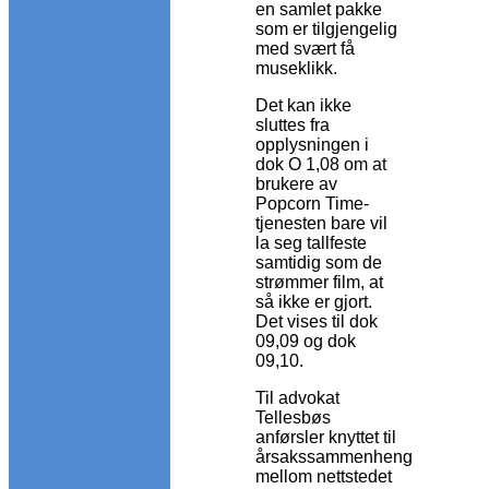
en samlet pakke
som er tilgjengelig
med svært få
museklikk.
Det kan ikke
sluttes fra
opplysningen i
dok O 1,08 om at
brukere av
Popcorn Time-
tjenesten bare vil
la seg tallfeste
samtidig som de
strømmer film, at
så ikke er gjort.
Det vises til dok
09,09 og dok
09,10.
Til advokat
Tellesbøs
anførsler knyttet til
årsakssammenheng
mellom nettstedet