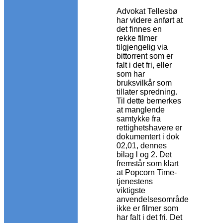
Advokat Tellesbø
har videre anført at
det finnes en
rekke filmer
tilgjengelig via
bittorrent som er
falt i det fri, eller
som har
bruksvilkår som
tillater spredning.
Til dette bemerkes
at manglende
samtykke fra
rettighetshavere er
dokumentert i dok
02,01, dennes
bilag l og 2. Det
fremstår som klart
at Popcorn Time-
tjenestens
viktigste
anvendelsesområde
ikke er filmer som
har falt i det fri. Det