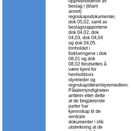
opprettholdelse av
beslag i (blant
annet)
regnskapsdokumenter,
dok 05,02, samt av
beslagsrapportene
dok 04,02, dok
04,03, dok 04,04
og dok 04,05.
Innholdet i
forklaringene i dok
08,01 og dok
08,02 forutsettes å
være kjent for
henholdsvis
styreleder og
regnskapsfører/styremedlem.
Påtalemyndigheten
anfører etter dette
at de begjærende
parter har
kjennskap til de
sentrale
dokumenter i slik
utstrekning at de