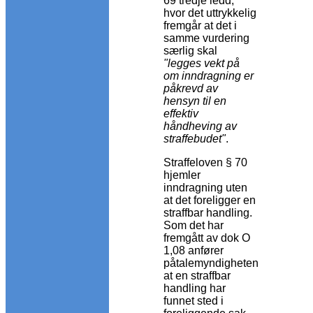
69 tredje ledd,
hvor det uttrykkelig
fremgår at det i
samme vurdering
særlig skal
"legges vekt på
om inndragning er
påkrevd av
hensyn til en
effektiv
håndheving av
straffebudet"
.
Straffeloven § 70
hjemler
inndragning uten
at det foreligger en
straffbar handling.
Som det har
fremgått av dok O
1,08 anfører
påtalemyndigheten
at en straffbar
handling har
funnet sted i