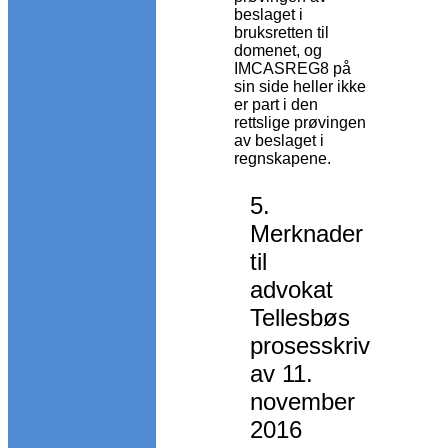
beslaget i
bruksretten til
domenet, og
IMCASREG8 på
sin side heller ikke
er part i den
rettslige prøvingen
av beslaget i
regnskapene.
5.
Merknader
til
advokat
Tellesbøs
prosesskriv
av 11.
november
2016