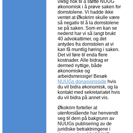
viktig nok til å støtte NUUG
økonomisk i å prøve saken for
domstolene. Vi hadde ikke
ventet at Økokrim skulle være
så negativ til å la domstolene
se på saken. Som en kan se
nederst har vi så langt brukt
40 advokattimer, og det
antydes fra domstolen at vi
kan få muntlig høring i saken.
Det vil føre til enda flere
kostnader. Alle bidrag er
dermed nyttige, både
økonomiske og
arbeidsmessige! Besøk
NUUGs donasjonsside
hvis
du vil bidra økonomisk, og ta
kontakt med sekretariatet hvis
du vil bidra på annet vis.
Økokrim forteller at
utenforstående har henvendt
seg til dem på bakgrunn av
NUUGs publisering av de
juridiske betraktningene i