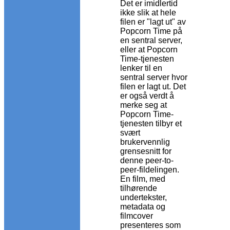
Det er imidlertid
ikke slik at hele
filen er "lagt ut" av
Popcorn Time på
en sentral server,
eller at Popcorn
Time-tjenesten
lenker til en
sentral server hvor
filen er lagt ut. Det
er også verdt å
merke seg at
Popcorn Time-
tjenesten tilbyr et
svært
brukervennlig
grensesnitt for
denne peer-to-
peer-fildelingen.
En film, med
tilhørende
undertekster,
metadata og
filmcover
presenteres som