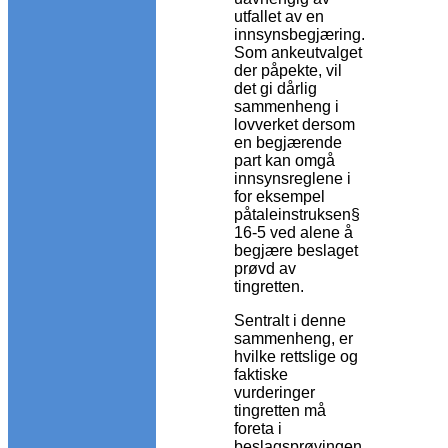
utfallet av en
innsynsbegjæring.
Som ankeutvalget
der påpekte, vil
det gi dårlig
sammenheng i
lovverket dersom
en begjærende
part kan omgå
innsynsreglene i
for eksempel
påtaleinstruksen§
16-5 ved alene å
begjære beslaget
prøvd av
tingretten.
Sentralt i denne
sammenheng, er
hvilke rettslige og
faktiske
vurderinger
tingretten må
foreta i
beslagsprøvingen,