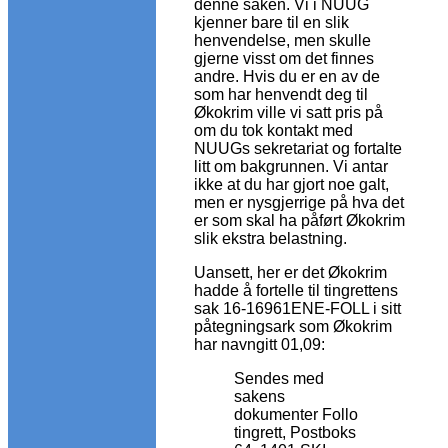
denne saken. Vi i NUUG
kjenner bare til en slik
henvendelse, men skulle
gjerne visst om det finnes
andre. Hvis du er en av de
som har henvendt deg til
Økokrim ville vi satt pris på
om du tok kontakt med
NUUGs sekretariat og fortalte
litt om bakgrunnen. Vi antar
ikke at du har gjort noe galt,
men er nysgjerrige på hva det
er som skal ha påført Økokrim
slik ekstra belastning.
Uansett, her er det Økokrim
hadde å fortelle til tingrettens
sak 16-16961ENE-FOLL i sitt
påtegningsark som Økokrim
har navngitt 01,09:
Sendes med
sakens
dokumenter Follo
tingrett, Postboks