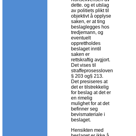
dette. og et utslag
av politiets plikt til
objektivt å opplyse
saken, er at ting
beslaglegges hos
tredjemann, og
eventuelt
opprettholdes
beslaget inntil
saken er
rettskraftig avgjort.
Det vises til
straffeprosessloven
§ 203 og§ 213.
Det presiseres at
det er tilstrekkelig
for beslag at det er
en rimelig
mulighet for at det
befinner seg
bevismateriale i
beslaget.
Hensikten med
beslaget er ikke å