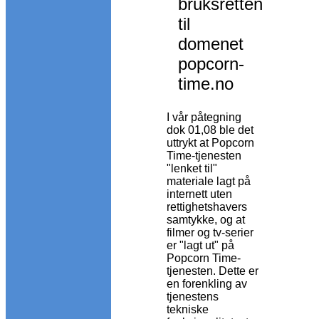
bruksretten
til
domenet
popcorn-
time.no
I vår påtegning
dok 01,08 ble det
uttrykt at Popcorn
Time-tjenesten
"lenket til"
materiale lagt på
internett uten
rettighetshavers
samtykke, og at
filmer og tv-serier
er "lagt ut" på
Popcorn Time-
tjenesten. Dette er
en forenkling av
tjenestens
tekniske