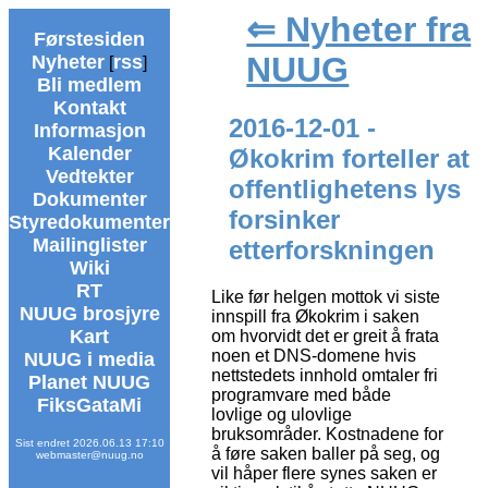
⇐ Nyheter fra
Førstesiden
NUUG
Nyheter
rss
[
]
Bli medlem
Kontakt
2016-12-01 -
Informasjon
Kalender
Økokrim forteller at
Vedtekter
offentlighetens lys
Dokumenter
forsinker
Styredokumenter
Mailinglister
etterforskningen
Wiki
RT
Like før helgen mottok vi siste
NUUG brosjyre
innspill fra Økokrim i saken
Kart
om hvorvidt det er greit å frata
noen et DNS-domene hvis
NUUG i media
nettstedets innhold omtaler fri
Planet NUUG
programvare med både
FiksGataMi
lovlige og ulovlige
bruksområder. Kostnadene for
Sist endret 2026.06.13 17:10
å føre saken baller på seg, og
webmaster@nuug.no
vil håper flere synes saken er