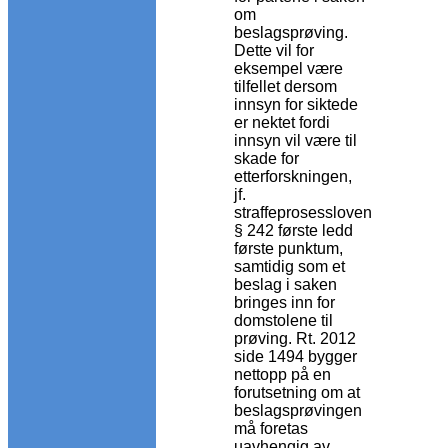
om
beslagsprøving.
Dette vil for
eksempel være
tilfellet dersom
innsyn for siktede
er nektet fordi
innsyn vil være til
skade for
etterforskningen,
jf.
straffeprosessloven
§ 242 første ledd
første punktum,
samtidig som et
beslag i saken
bringes inn for
domstolene til
prøving. Rt. 2012
side 1494 bygger
nettopp på en
forutsetning om at
beslagsprøvingen
må foretas
uavhengig av