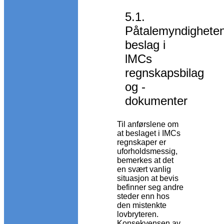
5.1.
Påtalemyndighete
beslag i
lMCs
regnskapsbilag
og -
dokumenter
Til anførslene om
at beslaget i IMCs
regnskaper er
uforholdsmessig,
bemerkes at det
en svært vanlig
situasjon at bevis
befinner seg andre
steder enn hos
den mistenkte
lovbryteren.
Konsekvensen av