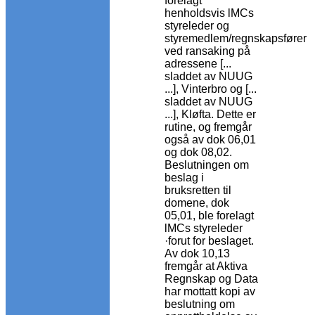
forelagt
henholdsvis lMCs
styreleder og
styremedlem/regnskapsfører
ved ransaking på
adressene [...
sladdet av NUUG
...], Vinterbro og [...
sladdet av NUUG
...], Kløfta. Dette er
rutine, og fremgår
også av dok 06,01
og dok 08,02.
Beslutningen om
beslag i
bruksretten til
domene, dok
05,01, ble forelagt
lMCs styreleder
·forut for beslaget.
Av dok 10,13
fremgår at Aktiva
Regnskap og Data
har mottatt kopi av
beslutning om