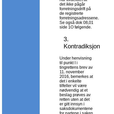
det ikke pågår
forretningsdrift på
de registrerte
forretningsadressene.
Se også dok 08,01
side 1O følgende.
3.
Kontradiksjon
Under henvisning
til punkt I i
tingrettens brev av
11. november
2016, bemerkes at
det i enkelte
tilfeller vil være
nødvendig at et
beslag prøves av
retten uten at det
er gitt innsyn i
saksdokumentene
for partene i saken