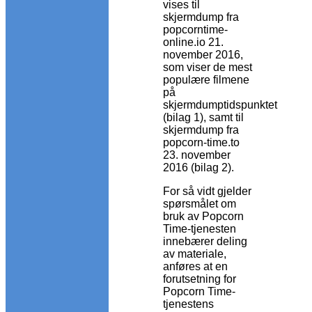
vises til
skjermdump fra
popcorntime-
online.io 21.
november 2016,
som viser de mest
populære filmene
på
skjermdumptidspunktet
(bilag 1), samt til
skjermdump fra
popcorn-time.to
23. november
2016 (bilag 2).
For så vidt gjelder
spørsmålet om
bruk av Popcorn
Time-tjenesten
innebærer deling
av materiale,
anføres at en
forutsetning for
Popcorn Time-
tjenestens