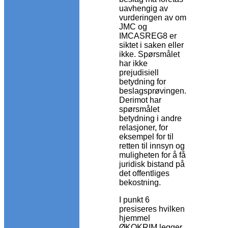
uavhengig av
vurderingen av om
JMC og
IMCASREG8 er
siktet i saken eller
ikke. Spørsmålet
har ikke
prejudisiell
betydning for
beslagsprøvingen.
Derimot har
spørsmålet
betydning i andre
relasjoner, for
eksempel for til
retten til innsyn og
muligheten for å få
juridisk bistand på
det offentliges
bekostning.
I punkt 6
presiseres hvilken
hjemmel
ØKOKRIM legger