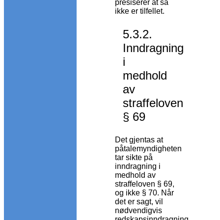
presiserer at så
ikke er tilfellet.
5.3.2.
Inndragning
i
medhold
av
straffeloven
§ 69
Det gjentas at
påtalemyndigheten
tar sikte på
inndragning i
medhold av
straffeloven § 69,
og ikke § 70. Når
det er sagt, vil
nødvendigvis
redskapsinndragning