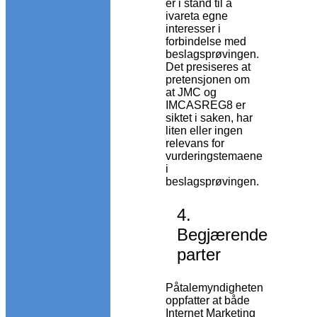
er i stand til å
ivareta egne
interesser i
forbindelse med
beslagsprøvingen.
Det presiseres at
pretensjonen om
at JMC og
IMCASREG8 er
siktet i saken, har
liten eller ingen
relevans for
vurderingstemaene
i
beslagsprøvingen.
4.
Begjærende
parter
Påtalemyndigheten
oppfatter at både
Internet Marketing