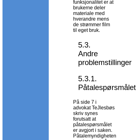
funksjonalitet er at
brukerne deler
materiale med
hverandre mens
de strømmer film
til eget bruk.
5.3.
Andre
problemstillinger
5.3.1.
Påtalespørsmålet
På side 7 i
advokat TeJlesbøs
skriv synes
forutsatt at
påtalespørsmålet
er avgjort i saken.
Påtalemyndigheten