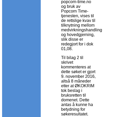
popcorn-time.no
og bruk av
Popcorn Time-
tjenesten, vises til
de rettslige kvav til
tilknytning mellom
medvirkningshandling
og hovedgjerning,
slik disse er
redegjort for i dok
01,08.
Til bilag 2 til
skrivet
kommenteres at
dette søket er gjort
9. november 2016,
altså 8 måneder
etter at ØKOKRIM
tok beslag i
bruksretten til
domenet. Dette
antas å kunne ha
betydning for
søkeresultatet.