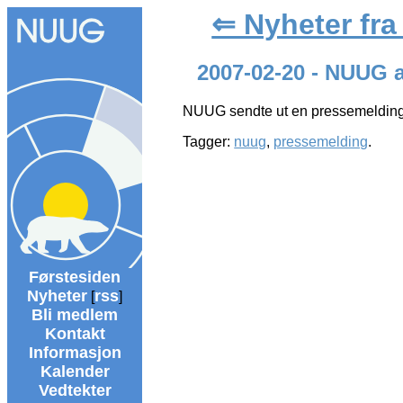
⇐ Nyheter fr
2007-02-20 - NUUG 
NUUG sendte ut en pressemelding
Tagger:
nuug
,
pressemelding
.
Førstesiden
Nyheter
rss
[
]
Bli medlem
Kontakt
Informasjon
Kalender
Vedtekter