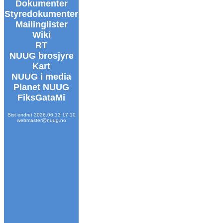
Dokumenter
Styredokumenter
Mailinglister
Wiki
RT
NUUG brosjyre
Kart
NUUG i media
Planet NUUG
FiksGataMi
Sist endret 2026.06.13 17:10
webmaster@nuug.no