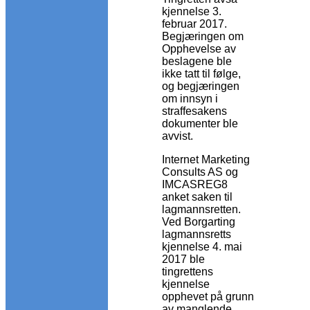
kjennelse 3.
februar 2017.
Begjæringen om
Opphevelse av
beslagene ble
ikke tatt til følge,
og begjæringen
om innsyn i
straffesakens
dokumenter ble
avvist.
Internet Marketing
Consults AS og
IMCASREG8
anket saken til
lagmannsretten.
Ved Borgarting
lagmannsretts
kjennelse 4. mai
2017 ble
tingrettens
kjennelse
opphevet på grunn
av manglende