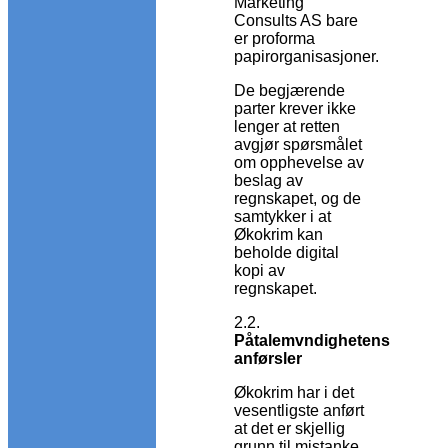
Marketing
Consults AS bare
er proforma
papirorganisasjoner.
De begjærende
parter krever ikke
lenger at retten
avgjør spørsmålet
om opphevelse av
beslag av
regnskapet, og de
samtykker i at
Økokrim kan
beholde digital
kopi av
regnskapet.
2.2.
Påtalemvndighetens
anførsler
Økokrim har i det
vesentligste anført
at det er skjellig
grunn til mistanke