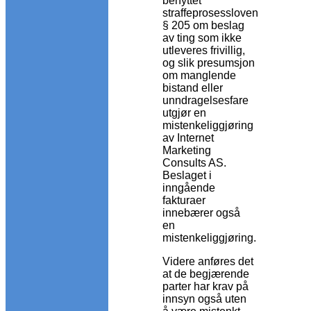
benyttet
straffeprosessloven
§ 205 om beslag
av ting som ikke
utleveres frivillig,
og slik presumsjon
om manglende
bistand eller
unndragelsesfare
utgjør en
mistenkeliggjøring
av Internet
Marketing
Consults AS.
Beslaget i
inngående
fakturaer
innebærer også
en
mistenkeliggjøring.
Videre anføres det
at de begjærende
parter har krav på
innsyn også uten