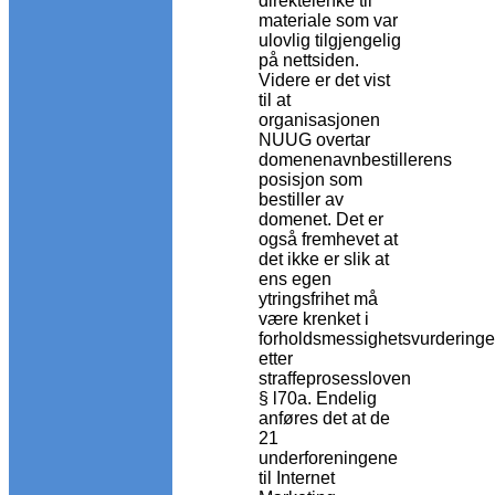
direktelenke til
materiale som var
ulovlig tilgjengelig
på nettsiden.
Videre er det vist
til at
organisasjonen
NUUG overtar
domenenavnbestillerens
posisjon som
bestiller av
domenet. Det er
også fremhevet at
det ikke er slik at
ens egen
ytringsfrihet må
være krenket i
forholdsmessighetsvurdering
etter
straffeprosessloven
§ l70a. Endelig
anføres det at de
21
underforeningene
til Internet