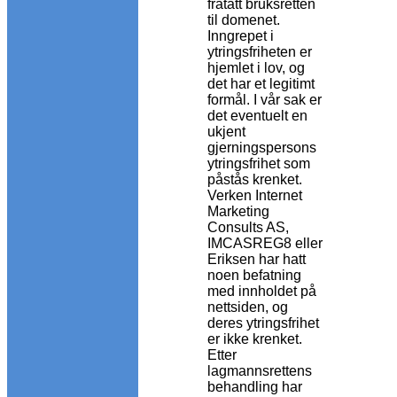
fratatt bruksretten
til domenet.
Inngrepet i
ytringsfriheten er
hjemlet i lov, og
det har et legitimt
formål. I vår sak er
det eventuelt en
ukjent
gjerningspersons
ytringsfrihet som
påstås krenket.
Verken Internet
Marketing
Consults AS,
IMCASREG8 eller
Eriksen har hatt
noen befatning
med innholdet på
nettsiden, og
deres ytringsfrihet
er ikke krenket.
Etter
lagmannsrettens
behandling har