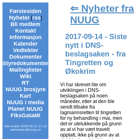
⇐ Nyheter fra
Førstesiden
NUUG
Nyheter
rss
[
]
Bli medlem
Kontakt
2017-09-14 - Siste
Informasjon
Kalender
nytt i DNS-
Vedtekter
beslagsaken - fra
Dokumenter
Tingretten og
Styredokumenter
Mailinglister
Økokrim
Wiki
RT
Vi har skrevet lite om
NUUG brosjyre
utviklingen i DNS-
Kart
beslagsaken på noen
måneder, etter at den ble
NUUG i media
sendt tilbake fra
Planet NUUG
lagmannsretten til tingretten
FiksGataMi
for ny behandling i mai, men
det er utelukkende på grunn
Sist endret 2026.06.13 17:10
av at vi har vært travelt
webmaster@nuug.no
opptatt, ikke på grunn av at