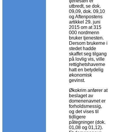
tjenesten er
utbredt, se dok.
09,09, dok. 09,10
og Aftenpostens
artikkel 29. juni
2015 om at 315
000 nordmenn
bruker tjenesten.
Dersom brukerne i
stedet hadde
skaffet seg tilgang
på lovlig vis, ville
rettighetshaverne
hatt en betydelig
økonomisk
gevinst.
Økokrim anfører at
beslaget av
domenenavnet er
forholdsmessig,
og det vises til
tidligere
påtegninger (dok.
01,08 og 01,12).