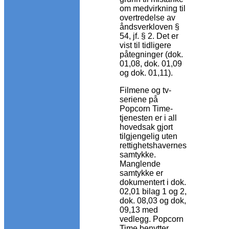
om medvirkning til
overtredelse av
åndsverkloven §
54, jf. § 2. Det er
vist til tidligere
påtegninger (dok.
01,08, dok. 01,09
og dok. 01,11).
Filmene og tv-
seriene på
Popcorn Time-
tjenesten er i all
hovedsak gjort
tilgjengelig uten
rettighetshavernes
samtykke.
Manglende
samtykke er
dokumentert i dok.
02,01 bilag 1 og 2,
dok. 08,03 og dok,
09,13 med
vedlegg. Popcorn
Time benytter