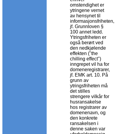
omstendighet er
ytringene vernet
av hensynet til
informasjonsfriheten,
jf. Grunnloven §
100 annet ledd.
Ytringsfriheten er
også berørt ved
den nedkjølende
effekten ("the
chilling effect")
inngrepet vil ha for
domeneregistrarer,
jf. EMK art. 10. På
grunn av
ytringsfriheten må
det stilles
strengere vilkår for
husransakelse
hos registrarer av
domenenavn, og
den konkrete
ransakelsen i
denne saken var