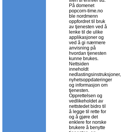
fllen til enhver tid.
På domenet
popcorn-time.no
ble nordmenn
oppfordret til bruk
av tjenesten ved å
lenke til de ulike
applikasjoner og
ved å gi nærmere
anvisning på
hvordan tjenesten
kunne brukes.
Nettsiden
inneholdt
nedlastingsinstruksjoner,
nyhetsoppdateringer
og informasjon om
tjenesten.
Opprettelsen og
vedlikeholdet av
nettstedet bidro til
å legge til rette for
og å gjøre det
enklere for norske
brukere å benytte