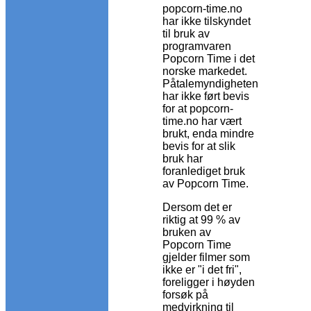
popcorn-time.no
har ikke tilskyndet
til bruk av
programvaren
Popcorn Time i det
norske markedet.
Påtalemyndigheten
har ikke ført bevis
for at popcorn-
time.no har vært
brukt, enda mindre
bevis for at slik
bruk har
foranlediget bruk
av Popcorn Time.
Dersom det er
riktig at 99 % av
bruken av
Popcorn Time
gjelder filmer som
ikke er "i det fri",
foreligger i høyden
forsøk på
medvirkning til