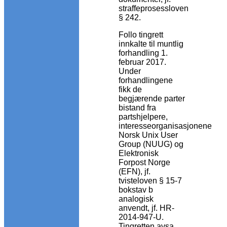
straffeprosessloven
§ 242.
Follo tingrett
innkalte til muntlig
forhandling 1.
februar 2017.
Under
forhandlingene
fikk de
begjærende parter
bistand fra
partshjelpere,
interesseorganisasjonene
Norsk Unix User
Group (NUUG) og
Elektronisk
Forpost Norge
(EFN), jf.
tvisteloven § 15-7
bokstav b
analogisk
anvendt, jf. HR-
2014-947-U.
Tingretten avsa