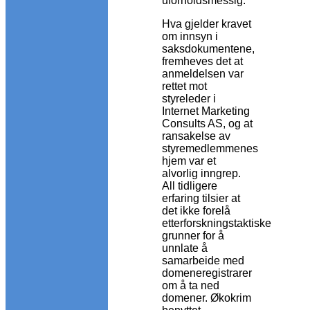
uforholdsmessig.
Hva gjelder kravet
om innsyn i
saksdokumentene,
fremheves det at
anmeldelsen var
rettet mot
styreleder i
Internet Marketing
Consults AS, og at
ransakelse av
styremedlemmenes
hjem var et
alvorlig inngrep.
All tidligere
erfaring tilsier at
det ikke forelå
etterforskningstaktiske
grunner for å
unnlate å
samarbeide med
domeneregistrarer
om å ta ned
domener. Økokrim