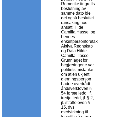
Romerike tingretts
beslutning av
samme dato ble
det også besluttet
ransaking hos
ansatt Hilde
Camilla Hassel og
hennes
enkeltpersonforetak
Aktiva Regnskap
og Data Hilde
Camilla Hassel.
Grunnlaget for
begjæringene var
politiets mistanke
om at en ukjent
gjerningsperson
hadde overtrådt
åndsverkloven §
54 første ledd, jf.
tredje ledd, jf. § 2,
jf. straffeloven §
15, dvs.
medvirkning til
forsettlig å gjøre