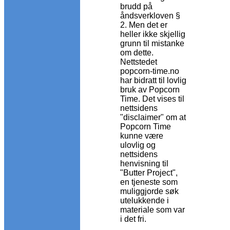
brudd på
åndsverkloven §
2. Men det er
heller ikke skjellig
grunn til mistanke
om dette.
Nettstedet
popcorn-time.no
har bidratt til lovlig
bruk av Popcorn
Time. Det vises til
nettsidens
"disclaimer" om at
Popcorn Time
kunne være
ulovlig og
nettsidens
henvisning til
"Butter Project",
en tjeneste som
muliggjorde søk
utelukkende i
materiale som var
i det fri.