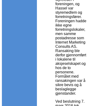
foreningen, og
Hassel var
styremedlem og
forretningsfører.
Foreningen hadde
ikke egne
forretningslokaler,
men samme
postadresse som
Internet Marketing
Consults AS.
Ransaking ble
derfor gjennomført
i lokalene til
aksjeselskapet og
hos de to
personene.
Formålet med
ransakingen var å
sikre bevis og å
beslaglegge
gjenstander.
Ved beslutning 7.
mars 2016 tok