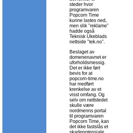
steder hvor
programvaren
Popcorn Time
kunne lastes ned,
men slik "reklame"
hadde også
Teknisk Ukeblads
nettside "tek.no".
Beslaget av
domenenavnet er
uforholdsmessig.
Det er ikke ført
bevis for at
popcorn-time.no
har medført
krenkelse av et
visst omfang. Og
selv om nettstedet
skulle være
nordmenns portal
til programvaren
Popcorn Time, kan
det ikke fastslås et
skadepotensiale.