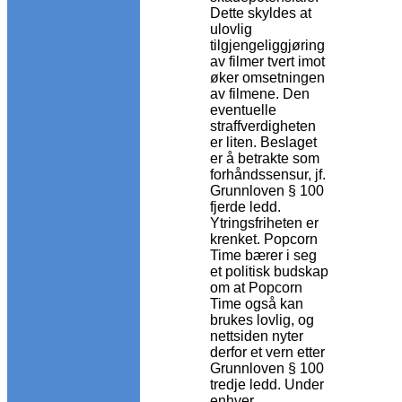
Dette skyldes at
ulovlig
tilgjengeliggjøring
av filmer tvert imot
øker omsetningen
av filmene. Den
eventuelle
straffverdigheten
er liten. Beslaget
er å betrakte som
forhåndssensur, jf.
Grunnloven § 100
fjerde ledd.
Ytringsfriheten er
krenket. Popcorn
Time bærer i seg
et politisk budskap
om at Popcorn
Time også kan
brukes lovlig, og
nettsiden nyter
derfor et vern etter
Grunnloven § 100
tredje ledd. Under
enhver