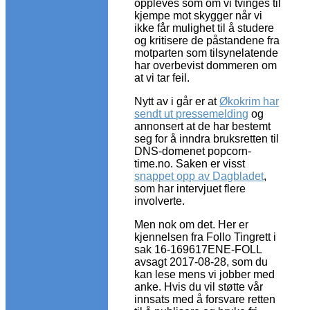
oppleves som om vi tvinges til
kjempe mot skygger når vi
ikke får mulighet til å studere
og kritisere de påstandene fra
motparten som tilsynelatende
har overbevist dommeren om
at vi tar feil.
Nytt av i går er at
Økokrim har
sendt ut pressemelding
og
annonsert at de har bestemt
seg for å inndra bruksretten til
DNS-domenet popcorn-
time.no. Saken er visst
snappet opp av Dagbladet
,
som har intervjuet flere
involverte.
Men nok om det. Her er
kjennelsen fra Follo Tingrett i
sak 16-169617ENE-FOLL
avsagt 2017-08-28, som du
kan lese mens vi jobber med
anke. Hvis du vil støtte vår
innsats med å forsvare retten