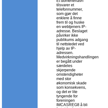
Et domenenavn
tilsvarer et
telefonnummer,
som gjør det
enklere å finne
frem til og huske
en webtjeners IP-
adresse. Beslaget
påvirker ikke
publikums adgang
til nettstedet ved
hjelp av IP-
adressen.
Medvirkningshandlingen
er begått under
særdeles
skjerpende
omstendigheter
med stor
økonomisk skade
som konsekvens,
og det er lite
tyngende for
foreningen
IMCASREG8 å bli