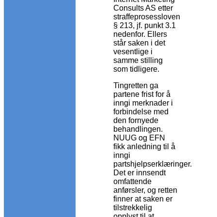
Consults AS etter
straffeprosessloven
§ 213, jf. punkt 3.1
nedenfor. Ellers
står saken i det
vesentlige i
samme stilling
som tidligere.
Tingretten ga
partene frist for å
inngi merknader i
forbindelse med
den fornyede
behandlingen.
NUUG og EFN
fikk anledning til å
inngi
partshjelpserklæringer.
Det er innsendt
omfattende
anførsler, og retten
finner at saken er
tilstrekkelig
opplyst til at