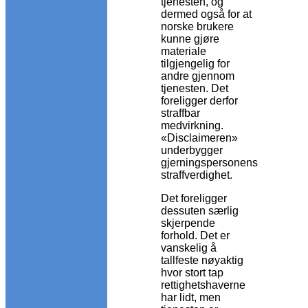
tjenesten, og
dermed også for at
norske brukere
kunne gjøre
materiale
tilgjengelig for
andre gjennom
tjenesten. Det
foreligger derfor
straffbar
medvirkning.
«Disclaimeren»
underbygger
gjerningspersonens
straffverdighet.
Det foreligger
dessuten særlig
skjerpende
forhold. Det er
vanskelig å
tallfeste nøyaktig
hvor stort tap
rettighetshaverne
har lidt, men