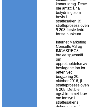
kontoutdrag. Dette
ble antatt å ha
betydning som
bevis i
straffesaken, jf.
straffeprosessloven
§ 203 første ledd
første punktum.
Internet Marketing
Consults AS og
IMCASREG8
brakte spørsmål
om
opprettholdelse av
beslagene inn for
retten ved
begjæring 20.
oktober 2016, jf.
straffeprosessloven
§ 208. Det ble
også fremmet krav
om innsyn i
straffesakens
dokumenter, jf.