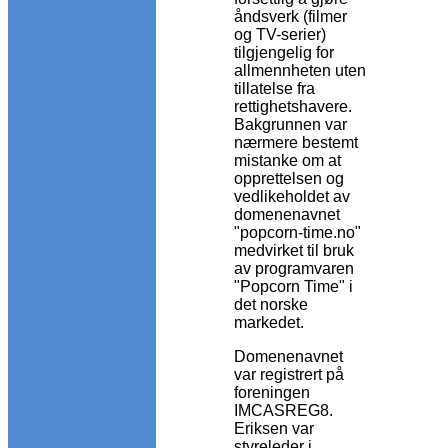
åndsverk (filmer
og TV-serier)
tilgjengelig for
allmennheten uten
tillatelse fra
rettighetshavere.
Bakgrunnen var
nærmere bestemt
mistanke om at
opprettelsen og
vedlikeholdet av
domenenavnet
"popcorn-time.no"
medvirket til bruk
av programvaren
"Popcorn Time" i
det norske
markedet.
Domenenavnet
var registrert på
foreningen
IMCASREG8.
Eriksen var
styreleder i