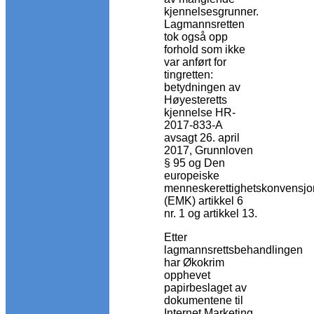
kjennelsesgrunner.
Lagmannsretten
tok også opp
forhold som ikke
var anført for
tingretten:
betydningen av
Høyesteretts
kjennelse HR-
2017-833-A
avsagt 26. april
2017, Grunnloven
§ 95 og Den
europeiske
menneskerettighetskonvensjo
(EMK) artikkel 6
nr. 1 og artikkel 13.
Etter
lagmannsrettsbehandlingen
har Økokrim
opphevet
papirbeslaget av
dokumentene til
Internet Marketing