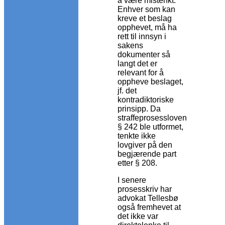
å være mistenkt.
Enhver som kan
kreve et beslag
opphevet, må ha
rett til innsyn i
sakens
dokumenter så
langt det er
relevant for å
oppheve beslaget,
jf. det
kontradiktoriske
prinsipp. Da
straffeprosessloven
§ 242 ble utformet,
tenkte ikke
lovgiver på den
begjærende part
etter § 208.
I senere
prosesskriv har
advokat Tellesbø
også fremhevet at
det ikke var