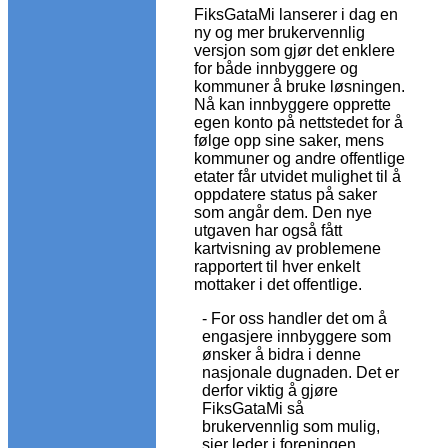
FiksGataMi lanserer i dag en
ny og mer brukervennlig
versjon som gjør det enklere
for både innbyggere og
kommuner å bruke løsningen.
Nå kan innbyggere opprette
egen konto på nettstedet for å
følge opp sine saker, mens
kommuner og andre offentlige
etater får utvidet mulighet til å
oppdatere status på saker
som angår dem. Den nye
utgaven har også fått
kartvisning av problemene
rapportert til hver enkelt
mottaker i det offentlige.
- For oss handler det om å
engasjere innbyggere som
ønsker å bidra i denne
nasjonale dugnaden. Det er
derfor viktig å gjøre
FiksGataMi så
brukervennlig som mulig,
sier leder i foreningen