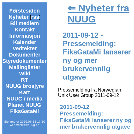
⇐ Nyheter fra
Førstesiden
NUUG
Nyheter
rss
[
]
Bli medlem
Kontakt
2011-09-12 -
Informasjon
Kalender
Pressemelding:
Vedtekter
FiksGataMi lanserer
Dokumenter
ny og mer
Styredokumenter
Mailinglister
brukervennlig
Wiki
utgave
RT
NUUG brosjyre
Pressemelding fra Norwegian
Kart
Unix User Group 2011-09-12
NUUG i media
Planet NUUG
2011-09-12
FiksGataMi
Pressemelding:
FiksGataMi lanserer ny og
Sist endret 2026.06.13 17:10
webmaster@nuug.no
mer brukervennlig utgave