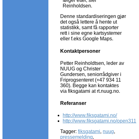
følger etter, sier
Reinholdsen.
Denne standardiseringen gjør
det også lettere å hente ut
statistikk, samt få rapporter
rett i sine egne kartsystemer
eller f.eks Google Maps.
Kontaktpersoner
Petter Reinholdtsen, leder av
NUUG og Christer
Gundersen, seniorrådgiver i
Friprogsenteret (+47 934 11
360). Begge kan kontaktes
via fiksgatami at rt.nuug.no.
Referanser
http://www.fiksgatami.no/
http://www.fiksgatami.no/open311
Tagger:
fiksgatami
,
nuug
,
pressemelding
.