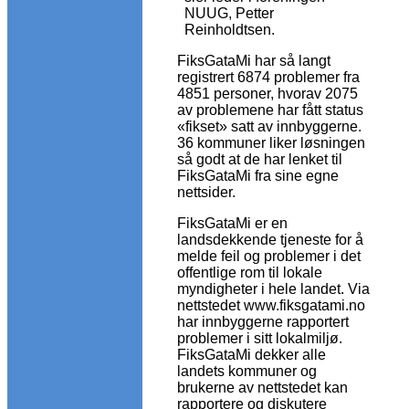
NUUG, Petter
Reinholdtsen.
FiksGataMi har så langt
registrert 6874 problemer fra
4851 personer, hvorav 2075
av problemene har fått status
«fikset» satt av innbyggerne.
36 kommuner liker løsningen
så godt at de har lenket til
FiksGataMi fra sine egne
nettsider.
FiksGataMi er en
landsdekkende tjeneste for å
melde feil og problemer i det
offentlige rom til lokale
myndigheter i hele landet. Via
nettstedet www.fiksgatami.no
har innbyggerne rapportert
problemer i sitt lokalmiljø.
FiksGataMi dekker alle
landets kommuner og
brukerne av nettstedet kan
rapportere og diskutere