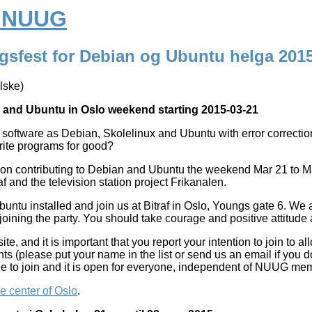
a NUUG
ngsfest for Debian og Ubuntu helga 201
lske)
 and Ubuntu in Oslo weekend starting 2015-03-21
ee software as Debian, Skolelinux and Ubuntu with error correcti
rite programs for good?
re on contributing to Debian and Ubuntu the weekend Mar 21 to 
f and the television station project Frikanalen.
untu installed and join us at Bitraf in Oslo, Youngs gate 6. We 
oining the party. You should take courage and positive attitude as
ite, and it is important that you report your intention to join to 
ants (please put your name in the list or send us an email if you 
fee to join and it is open for everyone, independent of NUUG me
e center of Oslo
.