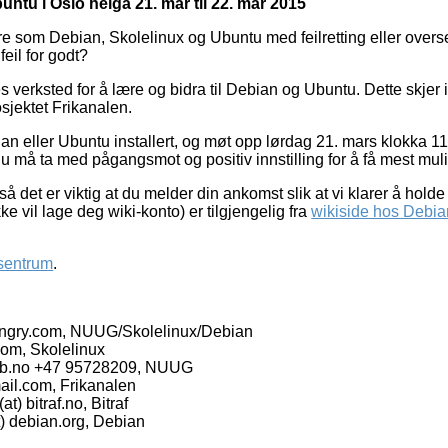
untu i Oslo helga 21. mar til 22. mar 2015
vare som Debian, Skolelinux og Ubuntu med feilretting eller over
feil for godt?
es verksted for å lære og bidra til Debian og Ubuntu. Dette sk
osjektet Frikanalen.
eller Ubuntu installert, og møt opp lørdag 21. mars klokka 11 p
u må ta med pågangsmot og positiv innstilling for å få mest muli
, så det er viktig at du melder din ankomst slik at vi klarer å hol
ke vil lage deg wiki-konto) er tilgjengelig fra
wikiside hos Debia
 sentrum
.
 hungry.com, NUUG/Skolelinux/Debian
.com, Skolelinux
) 1kb.no +47 95728209, NUUG
mail.com, Frikanalen
) bitraf.no, Bitraf
) debian.org, Debian