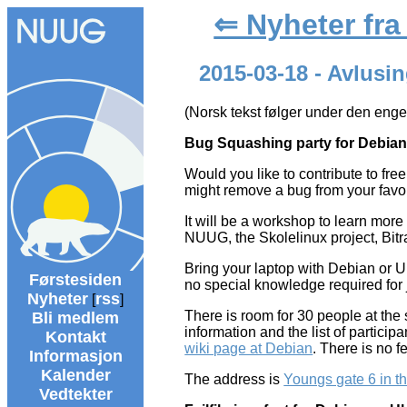
⇐ Nyheter fr
2015-03-18 - Avlusi
(Norsk tekst følger under den enge
Bug Squashing party for Debian
Would you like to contribute to fr
might remove a bug from your favo
It will be a workshop to learn mo
NUUG, the Skolelinux project, Bitra
Bring your laptop with Debian or Ub
Førstesiden
no special knowledge required for j
Nyheter
rss
[
]
There is room for 30 people at the s
Bli medlem
information and the list of particip
Kontakt
wiki page at Debian
. There is no 
Informasjon
Kalender
The address is
Youngs gate 6 in th
Vedtekter