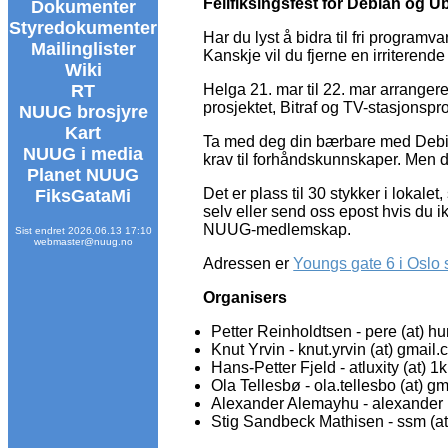
Feilfiksingsfest for Debian og Ub
Dokumenter
Styredokumenter
Har du lyst å bidra til fri program
Mailinglister
Kanskje vil du fjerne en irriterende 
Wiki
RT
Helga 21. mar til 22. mar arranger
prosjektet, Bitraf og TV-stasjonspr
NUUG brosjyre
Kart
Ta med deg din bærbare med Debian 
NUUG i media
krav til forhåndskunnskaper. Men d
Planet NUUG
Det er plass til 30 stykker i lokalet
FiksGataMi
selv eller send oss epost hvis du ik
NUUG-medlemskap.
Sist endret 2026.06.13 17:10
webmaster@nuug.no
Adressen er
Youngs gate 6 i Oslo
Organisers
Petter Reinholdtsen - pere (at)
Knut Yrvin - knut.yrvin (at) gmail
Hans-Petter Fjeld - atluxity (at
Ola Tellesbø - ola.tellesbo (at) g
Alexander Alemayhu - alexander (at
Stig Sandbeck Mathisen - ssm (at