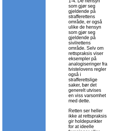
1-4. De hensyn
som gjør seg
gjeldende på
strafferettens
område, er også
ulike de hensyn
som gjør seg
gjeldende på
sivilrettens
område. Selv om
rettspraksis viser
eksempler på
analogiseringer fra
tvistelovens regler
også i
strafferettslige
saker, bør det
generelt utvises
en viss varsomhet
med dette.
Retten ser heller
ikke at rettspraksis
gir holdepunkter
for at ideelle