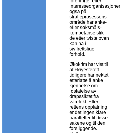
foreninger eller
interesseorganisasjoner
også på
straffeprosessens
område har anke-
eller søksmåls-
kompetanse slik
de etter tvisteloven
kan ha i
sivilrettslige
forhold.
Økokrim har vist til
at Høyesterett
tidligere har nektet
etterlatte å anke
kjennelse om
løslatelse av
drapssiktet fra
varetekt. Etter
rettens oppfatning
er det ingen klare
paralleller til disse
sakene og til den
foreliggende.