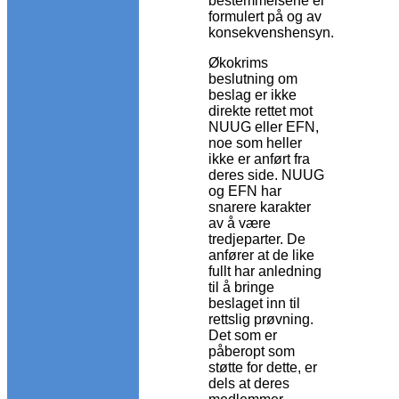
bestemmelsene er
formulert på og av
konsekvenshensyn.
Økokrims
beslutning om
beslag er ikke
direkte rettet mot
NUUG eller EFN,
noe som heller
ikke er anført fra
deres side. NUUG
og EFN har
snarere karakter
av å være
tredjeparter. De
anfører at de like
fullt har anledning
til å bringe
beslaget inn til
rettslig prøvning.
Det som er
påberopt som
støtte for dette, er
dels at deres