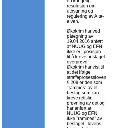
en kongelig
resolusjon om
utbygning og
regulering av Alta-
elven.
Økokrim har ved
påtegning av
19.04.2016 anført
at NUUG og EFN
ikke er i posisjon
til å kreve beslaget
overprøvd.
Økokrim har vist til
at det ifølge
straffeprosessloven
§ 208 er den som
"rammes" av et
beslag som kan
kreve rettslig
prøvning av det og
har anført at
NUUG og EFN
ikke "rammes" av
beslaget i lovens