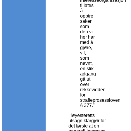
interesseorganisasjon
tillates
å
opptre i
saker
som
den vi
her har
med å
gjøre,
vil,
som
nevnt,
en slik
adgang
gå ut
over
rekkevidden
for
straffeprosessloven
§ 377."
Høyesteretts
utsagn klargjør for
det første at en