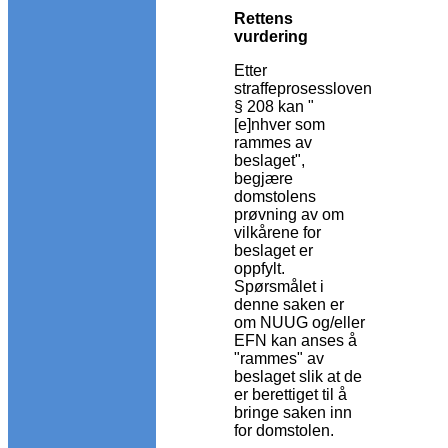
Rettens
vurdering
Etter
straffeprosessloven
§ 208 kan "
[e]nhver som
rammes av
beslaget",
begjære
domstolens
prøvning av om
vilkårene for
beslaget er
oppfylt.
Spørsmålet i
denne saken er
om NUUG og/eller
EFN kan anses å
"rammes" av
beslaget slik at de
er berettiget til å
bringe saken inn
for domstolen.