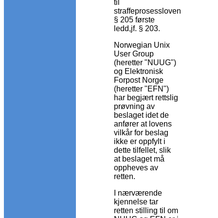
til
straffeprosessloven
§ 205 første
ledd,jf. § 203.
Norwegian Unix
User Group
(heretter "NUUG")
og Elektronisk
Forpost Norge
(heretter "EFN")
har begjært rettslig
prøvning av
beslaget idet de
anfører at lovens
vilkår for beslag
ikke er oppfylt i
dette tilfellet, slik
at beslaget må
oppheves av
retten.
I nærværende
kjennelse tar
retten stilling til om