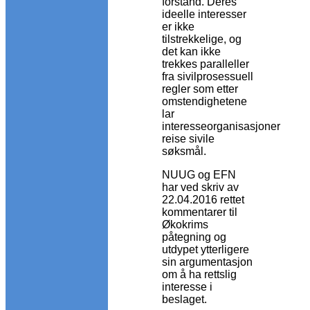
forstand. Deres
ideelle interesser
er ikke
tilstrekkelige, og
det kan ikke
trekkes paralleller
fra sivilprosessuell
regler som etter
omstendighetene
lar
interesseorganisasjoner
reise sivile
søksmål.
NUUG og EFN
har ved skriv av
22.04.2016 rettet
kommentarer til
Økokrims
påtegning og
utdypet ytterligere
sin argumentasjon
om å ha rettslig
interesse i
beslaget.