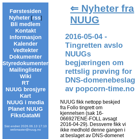
⇐ Nyheter fra
Førstesiden
NUUG
Nyheter
rss
[
]
Bli medlem
Kontakt
2016-05-04 -
Informasjon
Kalender
Tingretten avslo
Vedtekter
NUUGs
Dokumenter
begjæringen om
Styredokumenter
Mailinglister
rettslig prøving for
Wiki
DNS-domenebeslag
RT
av popcorn-time.no
NUUG brosjyre
Kart
NUUG i media
NUUG fikk nettopp beskjed
fra Follo tingrett om
Planet NUUG
kjennelsen (sak 16-
FiksGataMi
066927ENE-FOLL avsagt
2016-04-29). Dessverre fikk vi
Sist endret 2026.06.13 17:10
ikke medhold denne gangen i
webmaster@nuug.no
at beslaget av DNS-domenet