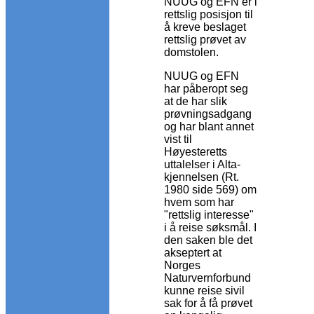
NUUG og EFN er i
rettslig posisjon til
å kreve beslaget
rettslig prøvet av
domstolen.
NUUG og EFN
har påberopt seg
at de har slik
prøvningsadgang
og har blant annet
vist til
Høyesteretts
uttalelser i Alta-
kjennelsen (Rt.
1980 side 569) om
hvem som har
"rettslig interesse"
i å reise søksmål. I
den saken ble det
akseptert at
Norges
Naturvernforbund
kunne reise sivil
sak for å få prøvet