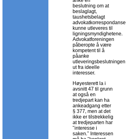
anke en
beslutning om at
beslaglagt,
taushetsbelagt
advokatkorrespondanse
kunne utleveres til
ligningsmyndighetene.
Advokatforeningen
påberopte å være
kompetent til å
påanke
utleveringsbeslutningen
ut fra ideelle
interesser.
Høyesterett la i
avsnitt 47 til grunn
at også en
tredjepart kan ha
ankeadgang etter
§ 377, men at det
ikke er tilstrekkelig
at tredjeparten har
"interesse i
saken." Interessen