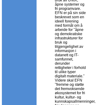
bruk av UNIX,
åpne systemer og
fri programvare.
EFN er på sin side
beskrevet som en
ideell forening
med formål om å
arbeide for "åpne
og demokratiske
infrastrukturer for
bruk og
tilgjengelighet av
informasjon i
datanett og IT-
samfunnet,
derunder
rettigheter i forhold
til ulike typer
digitalt materiale."
Videre skal EFN
"fremme og støtte
det fremvoksende
økosystemet for fri
kultur, kultur- og
kunnskapsallmenninger,