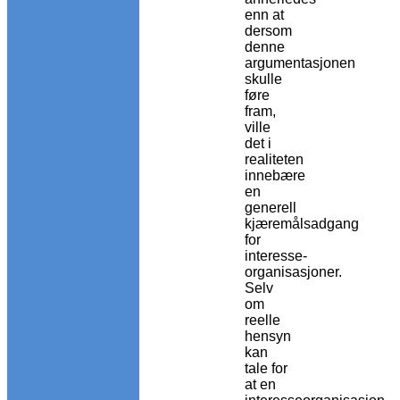
enn at
dersom
denne
argumentasjonen
skulle
føre
fram,
ville
det i
realiteten
innebære
en
generell
kjæremålsadgang
for
interesse-
organisasjoner.
Selv
om
reelle
hensyn
kan
tale for
at en