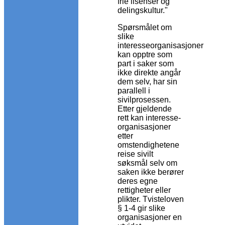
frie lisenser og
delingskultur."
Spørsmålet om
slike
interesseorganisasjoner
kan opptre som
part i saker som
ikke direkte angår
dem selv, har sin
parallell i
sivilprosessen.
Etter gjeldende
rett kan interesse-
organisasjoner
etter
omstendighetene
reise sivilt
søksmål selv om
saken ikke berører
deres egne
rettigheter eller
plikter. Tvisteloven
§ 1-4 gir slike
organisasjoner en