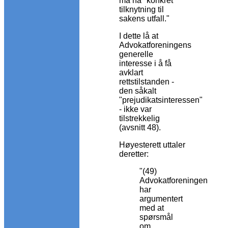
må ha "konkret
tilknytning til
sakens utfall."
I dette lå at
Advokatforeningens
generelle
interesse i å få
avklart
rettstilstanden -
den såkalt
"prejudikatsinteressen"
- ikke var
tilstrekkelig
(avsnitt 48).
Høyesterett uttaler
deretter:
"(49)
Advokatforeningen
har
argumentert
med at
spørsmål
om