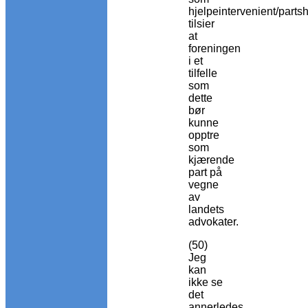
hjelpeintervenient/partsh
tilsier
at
foreningen
i et
tilfelle
som
dette
bør
kunne
opptre
som
kjærende
part på
vegne
av
landets
advokater.
(50)
Jeg
kan
ikke se
det
annerledes