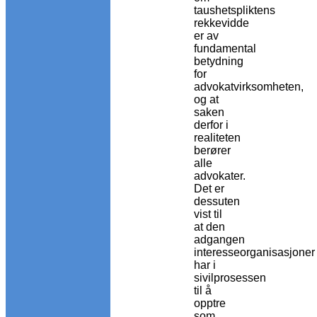
taushetspliktens
rekkevidde
er av
fundamental
betydning
for
advokatvirksomheten,
og at
saken
derfor i
realiteten
berører
alle
advokater.
Det er
dessuten
vist til
at den
adgangen
interesseorganisasjoner
har i
sivilprosessen
til å
opptre
som