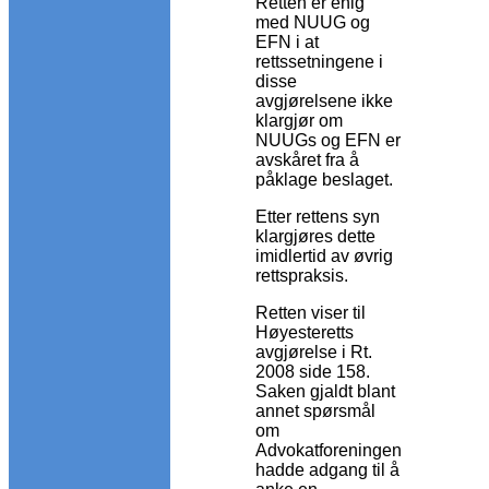
Retten er enig
med NUUG og
EFN i at
rettssetningene i
disse
avgjørelsene ikke
klargjør om
NUUGs og EFN er
avskåret fra å
påklage beslaget.
Etter rettens syn
klargjøres dette
imidlertid av øvrig
rettspraksis.
Retten viser til
Høyesteretts
avgjørelse i Rt.
2008 side 158.
Saken gjaldt blant
annet spørsmål
om
Advokatforeningen
hadde adgang til å