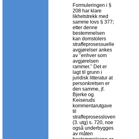
Formuleringen i §
208 har klare
likhetstrekk med
samme lovs § 377;
etter denne
bestemmelsen
kan domstolers
straffeprosessuelle
avgjørelser ankes
av "enhver som
avgjørelsen
rammer." Det er
lagt til grunn i
juridisk litteratur at
personkretsen er
den samme, jf.
Bjerke og
Keiseruds
kommentarutgave
til
straffeprosessloven
(3. utg) s. 720, noe
også underbygges
av måten