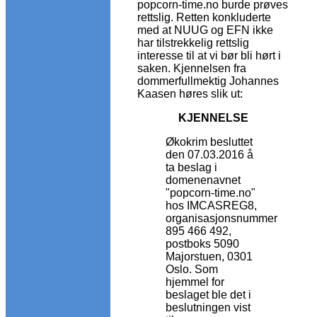
popcorn-time.no burde prøves
rettslig. Retten konkluderte
med at NUUG og EFN ikke
har tilstrekkelig rettslig
interesse til at vi bør bli hørt i
saken. Kjennelsen fra
dommerfullmektig Johannes
Kaasen høres slik ut:
KJENNELSE
Økokrim besluttet
den 07.03.2016 å
ta beslag i
domenenavnet
"popcorn-time.no"
hos IMCASREG8,
organisasjonsnummer
895 466 492,
postboks 5090
Majorstuen, 0301
Oslo. Som
hjemmel for
beslaget ble det i
beslutningen vist