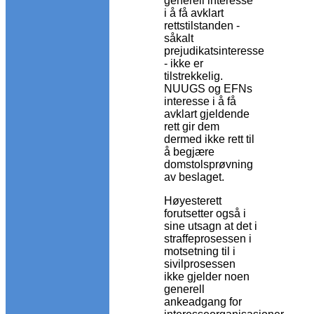
generell interesse
i å få avklart
rettstilstanden -
såkalt
prejudikatsinteresse
- ikke er
tilstrekkelig.
NUUGS og EFNs
interesse i å få
avklart gjeldende
rett gir dem
dermed ikke rett til
å begjære
domstolsprøvning
av beslaget.
Høyesterett
forutsetter også i
sine utsagn at det i
straffeprosessen i
motsetning til i
sivilprosessen
ikke gjelder noen
generell
ankeadgang for