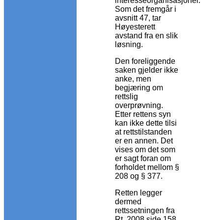
interesseorganisasjoner.
Som det fremgår i
avsnitt 47, tar
Høyesterett
avstand fra en slik
løsning.
Den foreliggende
saken gjelder ikke
anke, men
begjæring om
rettslig
overprøvning.
Etter rettens syn
kan ikke dette tilsi
at rettstilstanden
er en annen. Det
vises om det som
er sagt foran om
forholdet mellom §
208 og § 377.
Retten legger
dermed
rettssetningen fra
Rt. 2008 side 158