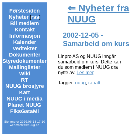
⇐ Nyheter fra
Førstesiden
NUUG
Nyheter
rss
[
]
Bli medlem
Kontakt
2002-12-05 -
Informasjon
Kalender
Samarbeid om kurs
Vedtekter
Dokumenter
Linpro AS og NUUG inngår
Styredokumenter
samarbeid om kurs. Dette kan
Mailinglister
du som medlem i NUUG dra
nytte av.
Les mer
.
Wiki
RT
Tagger:
nuug
,
rabatt
.
NUUG brosjyre
Kart
NUUG i media
Planet NUUG
FiksGataMi
Sist endret 2026.06.13 17:10
webmaster@nuug.no