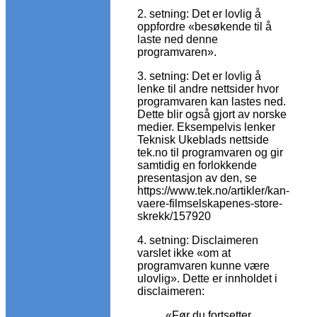
2. setning: Det er lovlig å
oppfordre «besøkende til å
laste ned denne
programvaren».
3. setning: Det er lovlig å
lenke til andre nettsider hvor
programvaren kan lastes ned.
Dette blir også gjort av norske
medier. Eksempelvis lenker
Teknisk Ukeblads nettside
tek.no til programvaren og gir
samtidig en forlokkende
presentasjon av den, se
https://www.tek.no/artikler/kan-
vaere-filmselskapenes-store-
skrekk/157920
4. setning: Disclaimeren
varslet ikke «om at
programvaren kunne være
ulovlig». Dette er innholdet i
disclaimeren:
«Før du fortsetter,