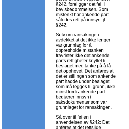
§242, foreligger det feil i
bevisbedømmelsen. Som
mistenkt har ankende part
således rett på innsyn, jf.
§242.
Selv om ransakingen
avdekket at det ikke lenger
var grunnlag for å
opprettholde mistanken
fravrister ikke det ankende
parts rettigheter knyttet til
beslaget med tanke på å få
det opphevet. Det anføres at
det er stillingen som ankende
part hadde under beslaget,
som må legges til grunn, ikke
minst fordi ankende part
begjærer innsyn i
saksdokumenter som var
grunnlaget for ransakingen.
Så over til feilen i
anvendelsen av §242: Det
anføres at det rettslige