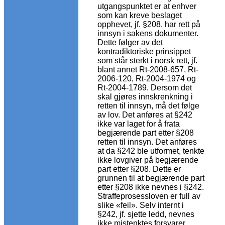
utgangspunktet er at enhver
som kan kreve beslaget
opphevet, jf. §208, har rett på
innsyn i sakens dokumenter.
Dette følger av det
kontradiktoriske prinsippet
som står sterkt i norsk rett, jf.
blant annet Rt-2008-657, Rt-
2006-120, Rt-2004-1974 og
Rt-2004-1789. Dersom det
skal gjøres innskrenkning i
retten til innsyn, må det følge
av lov. Det anføres at §242
ikke var laget for å frata
begjærende part etter §208
retten til innsyn. Det anføres
at da §242 ble utformet, tenkte
ikke lovgiver på begjærende
part etter §208. Dette er
grunnen til at begjærende part
etter §208 ikke nevnes i §242.
Straffeprosessloven er full av
slike «feil». Selv internt i
§242, jf. sjette ledd, nevnes
ikke mistenktes forsvarer,