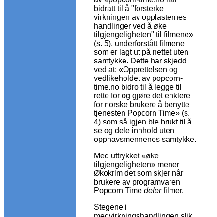
bidratt til å "forsterke
virkningen av opplasternes
handlinger ved å øke
tilgjengeligheten" til filmene»
(s. 5), underforstått filmene
som er lagt ut på nettet uten
samtykke. Dette har skjedd
ved at: «Opprettelsen og
vedlikeholdet av popcorn-
time.no bidro til å legge til
rette for og gjøre det enklere
for norske brukere å benytte
tjenesten Popcorn Time» (s.
4) som så igjen ble brukt til å
se og dele innhold uten
opphavsmennenes samtykke.
Med uttrykket «øke
tilgjengeligheten» mener
Økokrim det som skjer når
brukere av programvaren
Popcorn Time
deler
filmer.
Stegene i
medvirkningshandlingen slik