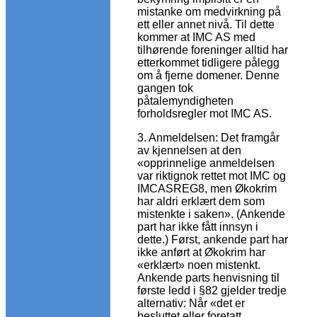
mistanke om medvirkning på
ett eller annet nivå. Til dette
kommer at IMC AS med
tilhørende foreninger alltid har
etterkommet tidligere pålegg
om å fjerne domener. Denne
gangen tok
påtalemyndigheten
forholdsregler mot IMC AS.
3. Anmeldelsen: Det framgår
av kjennelsen at den
«opprinnelige anmeldelsen
var riktignok rettet mot IMC og
IMCASREG8, men Økokrim
har aldri erklært dem som
mistenkte i saken». (Ankende
part har ikke fått innsyn i
dette.) Først, ankende part har
ikke anført at Økokrim har
«erklært» noen mistenkt.
Ankende parts henvisning til
første ledd i §82 gjelder tredje
alternativ: Når «det er
besluttet eller foretatt