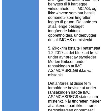
benyttes til å kartlegge
virksomheten til IMC AS, og
ikke «hvem som har bestilt
domenet» som tingretten
legger til grunn. Det anføres
at så lenge beslaget i
inngående faktura
opprettholdes, underbygger
det at IMC AS er mistenkt.
5. Økokrim fortalte i rettsmøtet
1.2.2017 at det ble klart først
under avhøret av styreleder
Morten Eriksen under
ransakingen at IMC
AS/IMCASREG8 ikke var
mistenkt.
Det anføres at disse fem
forholdene beviser at under
ransakingen hadde IMC
AS/IMCASREG8 status som
mistenkt. Når tingretten mener
at ankende part ikke tilhører
personkretsen oppramset i