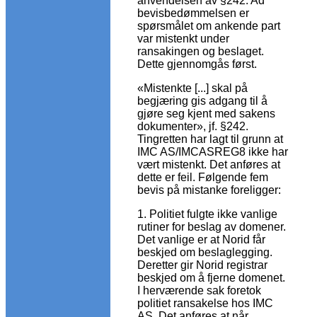
anvendelsen av §242. Ad
bevisbedømmelsen er
spørsmålet om ankende part
var mistenkt under
ransakingen og beslaget.
Dette gjennomgås først.
«Mistenkte [...] skal på
begjæring gis adgang til å
gjøre seg kjent med sakens
dokumenter», jf. §242.
Tingretten har lagt til grunn at
IMC AS/IMCASREG8 ikke har
vært mistenkt. Det anføres at
dette er feil. Følgende fem
bevis på mistanke foreligger:
1. Politiet fulgte ikke vanlige
rutiner for beslag av domener.
Det vanlige er at Norid får
beskjed om beslaglegging.
Deretter gir Norid registrar
beskjed om å fjerne domenet.
I herværende sak foretok
politiet ransakelse hos IMC
AS. Det anføres at når