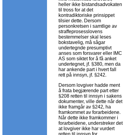
heller ikke bistandsadvokaten
til tross for at det
kontradiktoriske prinsippet
tilsier dette. Dersom
personkretsen i samtlige av
straffeprosesslovens
bestemmelser skal leses
bokstavelig, må sågar
undertegnde presumptivt
anses som forsvarer eller IMC
AS som siktet for å få anket
undertegnet, jf. §380, men da
har ankende part i hvert fall
rett på innsyn, jf. §242.
Dersom lovgiver hadde ment
å frata begjærende part etter
§208 retten til innsyn i sakens
dokumenter, ville dette når det
ikke framgår av §242, ha
framkommet av forarbeidene.
Når dette ikke framkommer i
forarbeidene, understreker det
at lovgiver ikke har vurdert
retten til innsyn for