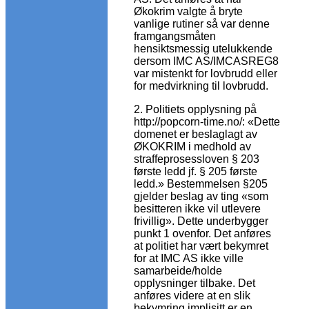
Økokrim valgte å bryte
vanlige rutiner så var denne
framgangsmåten
hensiktsmessig utelukkende
dersom IMC AS/IMCASREG8
var mistenkt for lovbrudd eller
for medvirkning til lovbrudd.
2. Politiets opplysning på
http://popcorn-time.no/: «Dette
domenet er beslaglagt av
ØKOKRIM i medhold av
straffeprosessloven § 203
første ledd jf. § 205 første
ledd.» Bestemmelsen §205
gjelder beslag av ting «som
besitteren ikke vil utlevere
frivillig». Dette underbygger
punkt 1 ovenfor. Det anføres
at politiet har vært bekymret
for at IMC AS ikke ville
samarbeide/holde
opplysninger tilbake. Det
anføres videre at en slik
bekymring implisitt er en