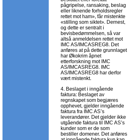
pågripelse, ransaking, beslag
eller liknende forholdsregler
rettet mot ham», får mistenkte
«stilling som siktet». Dernest,
og dette er sentralt i
bevisbedømmelsen, så var
altså anmeldelsen rettet mot
IMC AS/IMCASREG8. Det
anføres at på dette grunnlaget
har Økokrim åpnet
etterforskning mot IMC
AS/IMCASREG8. IMC
AS/IMCASREG8 har derfor
vært mistenkt.
4. Beslaget i inngående
faktura: Beslaget av
regnskapet som begjæres
opphevet, gjelder inngående
faktura fra IMC AS’s
leverandører. Det gjelder ikke
utgående faktura til IMC AS’s
kunder som er de som
bestiller domener. Det anføres
at inngående faktura kun kan