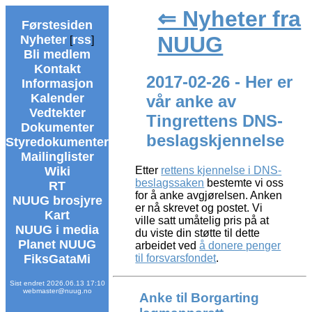
⇐ Nyheter fra
Førstesiden
NUUG
Nyheter
rss
[
]
Bli medlem
Kontakt
2017-02-26 - Her er
Informasjon
Kalender
vår anke av
Vedtekter
Tingrettens DNS-
Dokumenter
beslagskjennelse
Styredokumenter
Mailinglister
Wiki
Etter
rettens kjennelse i DNS-
beslagssaken
bestemte vi oss
RT
for å anke avgjørelsen. Anken
NUUG brosjyre
er nå skrevet og postet. Vi
Kart
ville satt umåtelig pris på at
NUUG i media
du viste din støtte til dette
Planet NUUG
arbeidet ved
å donere penger
FiksGataMi
til forsvarsfondet
.
Sist endret 2026.06.13 17:10
webmaster@nuug.no
Anke til Borgarting