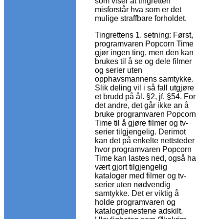
som viser at tingretten
misforstår hva som er det
mulige straffbare forholdet.
Tingrettens 1. setning: Først,
programvaren Popcorn Time
gjør ingen ting, men den kan
brukes til å se og dele filmer
og serier uten
opphavsmannens samtykke.
Slik deling vil i så fall utgjøre
et brudd på ål. §2, jf. §54. For
det andre, det går ikke an å
bruke programvaren Popcorn
Time til å gjøre filmer og tv-
serier tilgjengelig. Derimot
kan det på enkelte nettsteder
hvor programvaren Popcorn
Time kan lastes ned, også ha
vært gjort tilgjengelig
kataloger med filmer og tv-
serier uten nødvendig
samtykke. Det er viktig å
holde programvaren og
katalogtjenestene adskilt.