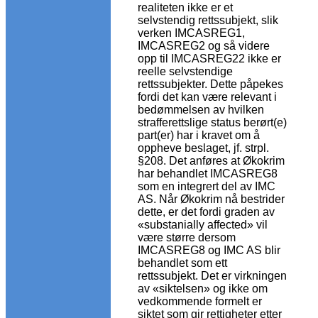
realiteten ikke er et
selvstendig rettssubjekt, slik
verken IMCASREG1,
IMCASREG2 og så videre
opp til IMCASREG22 ikke er
reelle selvstendige
rettssubjekter. Dette påpekes
fordi det kan være relevant i
bedømmelsen av hvilken
strafferettslige status berørt(e)
part(er) har i kravet om å
oppheve beslaget, jf. strpl.
§208. Det anføres at Økokrim
har behandlet IMCASREG8
som en integrert del av IMC
AS. Når Økokrim nå bestrider
dette, er det fordi graden av
«substanially affected» vil
være større dersom
IMCASREG8 og IMC AS blir
behandlet som ett
rettssubjekt. Det er virkningen
av «siktelsen» og ikke om
vedkommende formelt er
siktet som gir rettigheter etter