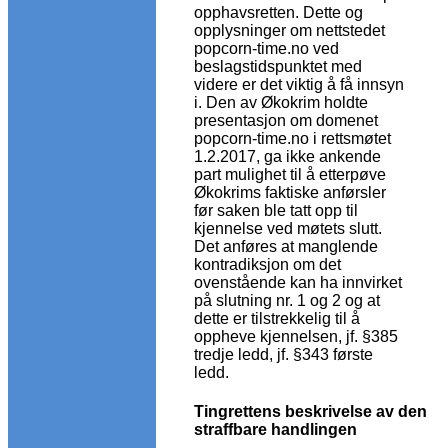
opphavsretten. Dette og
opplysninger om nettstedet
popcorn-time.no ved
beslagstidspunktet med
videre er det viktig å få innsyn
i. Den av Økokrim holdte
presentasjon om domenet
popcorn-time.no i rettsmøtet
1.2.2017, ga ikke ankende
part mulighet til å etterpøve
Økokrims faktiske anførsler
før saken ble tatt opp til
kjennelse ved møtets slutt.
Det anføres at manglende
kontradiksjon om det
ovenstående kan ha innvirket
på slutning nr. 1 og 2 og at
dette er tilstrekkelig til å
oppheve kjennelsen, jf. §385
tredje ledd, jf. §343 første
ledd.
Tingrettens beskrivelse av den
straffbare handlingen