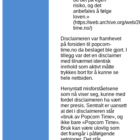
risiko, og det
anbefales å følge
loven.»
(https://web.archive.org/web/
time.no/)
Disclaimeren var framhevet
på forsiden til popcorn-
time.no da beslaget ble gjort. I
tillegg var det en disclaimer
med tilnærmet identisk
innhold som aktivt måtte
trykkes bort for å kunne se
hele nettsiden.
Henyntatt misforståelsene
som nå viser seg, kunne med
fordel disclaimeren ha vært
mer presis. Sentralt er uansett
at det i disclaimeren står
«bruk av Popcorn Time», og
ikke bare «Popcorn Time».
Bruk kan være ulovlig som
det framgår i påfølgende
setninger. Det står