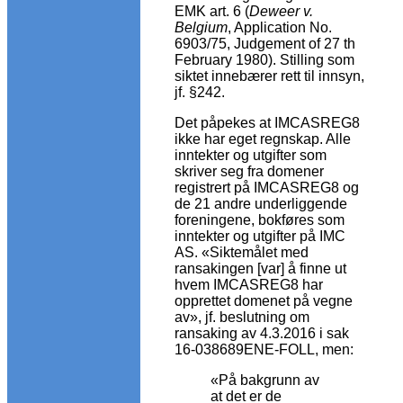
EMK art. 6 (
Deweer v.
Belgium
, Application No.
6903/75, Judgement of 27 th
February 1980). Stilling som
siktet innebærer rett til innsyn,
jf. §242.
Det påpekes at IMCASREG8
ikke har eget regnskap. Alle
inntekter og utgifter som
skriver seg fra domener
registrert på IMCASREG8 og
de 21 andre underliggende
foreningene, bokføres som
inntekter og utgifter på IMC
AS. «Siktemålet med
ransakingen [var] å finne ut
hvem IMCASREG8 har
opprettet domenet på vegne
av», jf. beslutning om
ransaking av 4.3.2016 i sak
16-038689ENE-FOLL, men:
«På bakgrunn av
at det er de