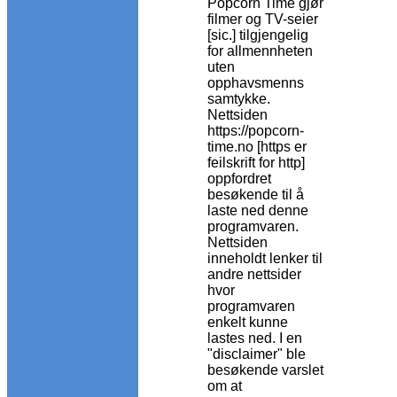
Popcorn Time gjør
filmer og TV-seier
[sic.] tilgjengelig
for allmennheten
uten
opphavsmenns
samtykke.
Nettsiden
https://popcorn-
time.no [https er
feilskrift for http]
oppfordret
besøkende til å
laste ned denne
programvaren.
Nettsiden
inneholdt lenker til
andre nettsider
hvor
programvaren
enkelt kunne
lastes ned. I en
"disclaimer" ble
besøkende varslet
om at