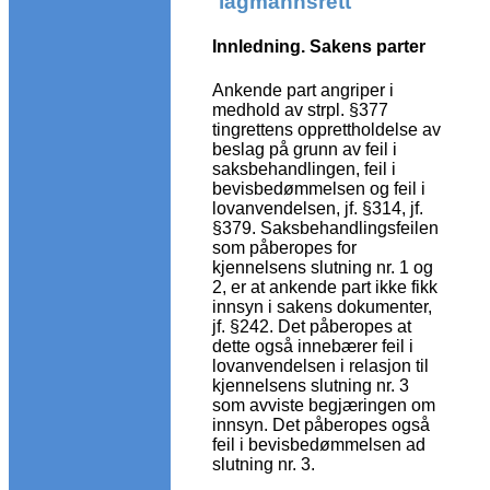
lagmannsrett
Innledning. Sakens parter
Ankende part angriper i
medhold av strpl. §377
tingrettens opprettholdelse av
beslag på grunn av feil i
saksbehandlingen, feil i
bevisbedømmelsen og feil i
lovanvendelsen, jf. §314, jf.
§379. Saksbehandlingsfeilen
som påberopes for
kjennelsens slutning nr. 1 og
2, er at ankende part ikke fikk
innsyn i sakens dokumenter,
jf. §242. Det påberopes at
dette også innebærer feil i
lovanvendelsen i relasjon til
kjennelsens slutning nr. 3
som avviste begjæringen om
innsyn. Det påberopes også
feil i bevisbedømmelsen ad
slutning nr. 3.