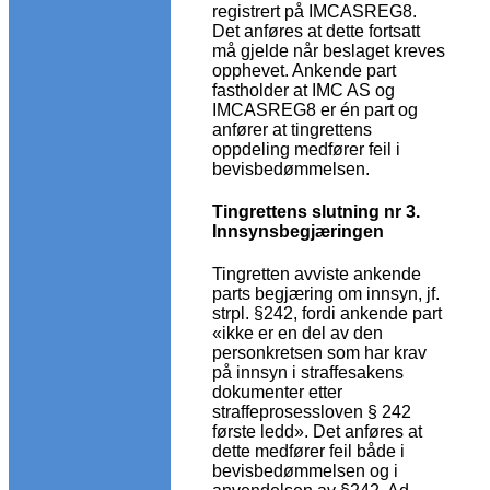
registrert på IMCASREG8.
Det anføres at dette fortsatt
må gjelde når beslaget kreves
opphevet. Ankende part
fastholder at IMC AS og
IMCASREG8 er én part og
anfører at tingrettens
oppdeling medfører feil i
bevisbedømmelsen.
Tingrettens slutning nr 3.
Innsynsbegjæringen
Tingretten avviste ankende
parts begjæring om innsyn, jf.
strpl. §242, fordi ankende part
«ikke er en del av den
personkretsen som har krav
på innsyn i straffesakens
dokumenter etter
straffeprosessloven § 242
første ledd». Det anføres at
dette medfører feil både i
bevisbedømmelsen og i