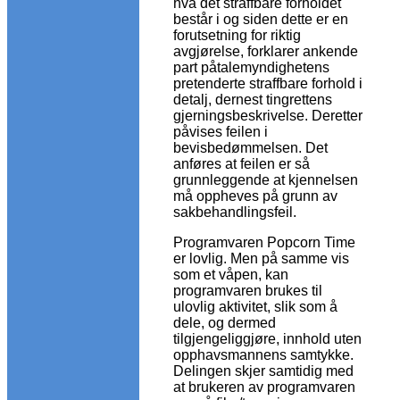
hva det straffbare forholdet
består i og siden dette er en
forutsetning for riktig
avgjørelse, forklarer ankende
part påtalemyndighetens
pretenderte straffbare forhold i
detalj, dernest tingrettens
gjerningsbeskrivelse. Deretter
påvises feilen i
bevisbedømmelsen. Det
anføres at feilen er så
grunnleggende at kjennelsen
må oppheves på grunn av
sakbehandlingsfeil.
Programvaren Popcorn Time
er lovlig. Men på samme vis
som et våpen, kan
programvaren brukes til
ulovlig aktivitet, slik som å
dele, og dermed
tilgjengeliggjøre, innhold uten
opphavsmannens samtykke.
Delingen skjer samtidig med
at brukeren av programvaren