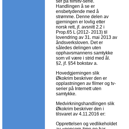
ser på film/tv-serie.
Handlingen å se er
ensbetydende med å
strømme. Denne delen av
gjerningen er lovlig etter
norsk rett, jf. avsnitt 2.2 i
Prop.65 L (2012- 2013) til
lovendring av 31. mai 2013 av
åndsverksloven. Det er
således delingen uten
opphavsmannens samtykke
som vil være i strid med ål.
§2, jf. §54 bokstav a.
Hovedgjerningen slik
Økokrim beskriver den er
opplastningen av filmer og tv-
serier på Internett uten
samtykke.
Medvirkningshandlingen slik
Økokrim beskriver den i
tilsvaret av 4.11.2016 er:
Opprettelsen og vedlikeholdet
av «popcorn-time.no har