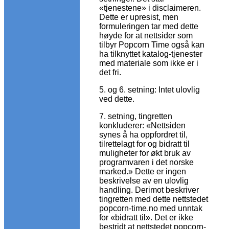
«tjenestene» i disclaimeren.
Dette er upresist, men
formuleringen tar med dette
høyde for at nettsider som
tilbyr Popcorn Time også kan
ha tilknyttet katalog-tjenester
med materiale som ikke er i
det fri.
5. og 6. setning: Intet ulovlig
ved dette.
7. setning, tingretten
konkluderer: «Nettsiden
synes å ha oppfordret til,
tilrettelagt for og bidratt til
muligheter for økt bruk av
programvaren i det norske
marked.» Dette er ingen
beskrivelse av en ulovlig
handling. Derimot beskriver
tingretten med dette nettstedet
popcorn-time.no med unntak
for «bidratt til». Det er ikke
bestridt at nettstedet popcorn-