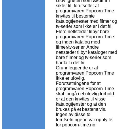
Ulovligheten som Økokrim
sikter til, forutsetter at
programvaren Popcorn Time
knyttes til bestemte
katalogtjenester med filmer og
tv-serier som ikke er i det fri.
Flere nettsteder tilbyr bare
programvaren Popcorn Time
og ingen katalog med
filmer/tv-serier. Andre
nettsteder tilbyr kataloger med
bare filmer og tv-serier som
har falt i det fri.
Grunnleggende er at
programvaren Popcorn Time
ikke er ulovlig.
Forutsetningene for at
programvaren Popcorn Time
skal inngå i et ulovlig forhold
er at den knyttes til visse
katalogtjenster og at den
brukes på et bestemt vis.
Ingen av disse to
forutsetningene var oppfylte
for popcorn-time.no.