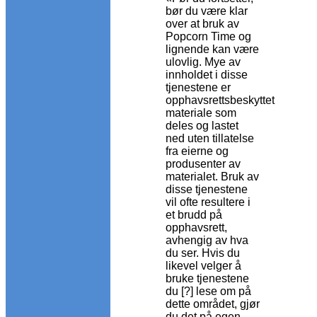
bør du være klar
over at bruk av
Popcorn Time og
lignende kan være
ulovlig. Mye av
innholdet i disse
tjenestene er
opphavsrettsbeskyttet
materiale som
deles og lastet
ned uten tillatelse
fra eierne og
produsenter av
materialet. Bruk av
disse tjenestene
vil ofte resultere i
et brudd på
opphavsrett,
avhengig av hva
du ser. Hvis du
likevel velger å
bruke tjenestene
du [?] lese om på
dette området, gjør
du det på egen