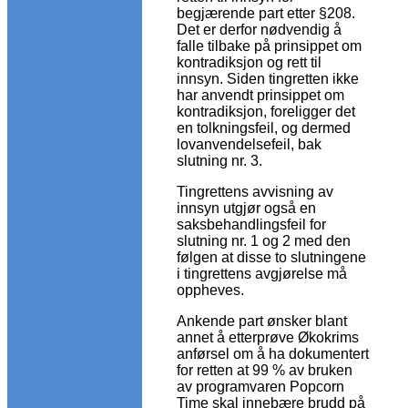
begjærende part etter §208.
Det er derfor nødvendig å
falle tilbake på prinsippet om
kontradiksjon og rett til
innsyn. Siden tingretten ikke
har anvendt prinsippet om
kontradiksjon, foreligger det
en tolkningsfeil, og dermed
lovanvendelsefeil, bak
slutning nr. 3.
Tingrettens avvisning av
innsyn utgjør også en
saksbehandlingsfeil for
slutning nr. 1 og 2 med den
følgen at disse to slutningene
i tingrettens avgjørelse må
oppheves.
Ankende part ønsker blant
annet å etterprøve Økokrims
anførsel om å ha dokumentert
for retten at 99 % av bruken
av programvaren Popcorn
Time skal innebære brudd på