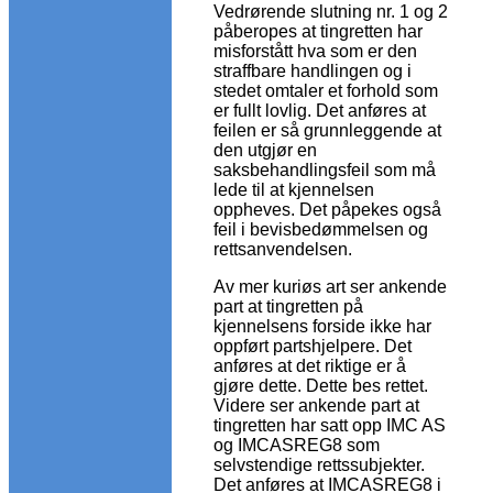
Vedrørende slutning nr. 1 og 2
påberopes at tingretten har
misforstått hva som er den
straffbare handlingen og i
stedet omtaler et forhold som
er fullt lovlig. Det anføres at
feilen er så grunnleggende at
den utgjør en
saksbehandlingsfeil som må
lede til at kjennelsen
oppheves. Det påpekes også
feil i bevisbedømmelsen og
rettsanvendelsen.
Av mer kuriøs art ser ankende
part at tingretten på
kjennelsens forside ikke har
oppført partshjelpere. Det
anføres at det riktige er å
gjøre dette. Dette bes rettet.
Videre ser ankende part at
tingretten har satt opp IMC AS
og IMCASREG8 som
selvstendige rettssubjekter.
Det anføres at IMCASREG8 i