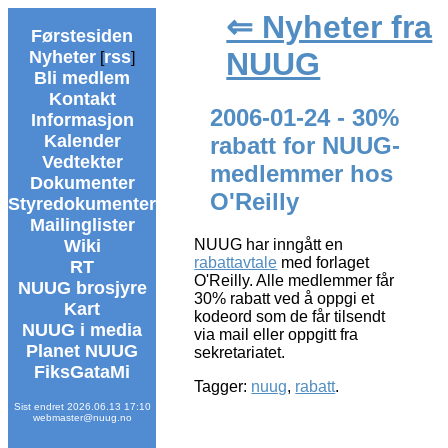
⇐ Nyheter fra
Førstesiden
NUUG
Nyheter
rss
[
]
Bli medlem
Kontakt
2006-01-24 - 30%
Informasjon
Kalender
rabatt for NUUG-
Vedtekter
medlemmer hos
Dokumenter
O'Reilly
Styredokumenter
Mailinglister
Wiki
NUUG har inngått en
rabattavtale
med forlaget
RT
O'Reilly. Alle medlemmer får
NUUG brosjyre
30% rabatt ved å oppgi et
Kart
kodeord som de får tilsendt
NUUG i media
via mail eller oppgitt fra
Planet NUUG
sekretariatet.
FiksGataMi
Tagger:
nuug
,
rabatt
.
Sist endret 2026.06.13 17:10
webmaster@nuug.no