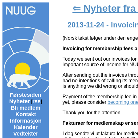
⇐ Nyheter fr
2013-11-24 - Invoic
(Norsk tekst følger under den enge
Invoicing for membership fees a
Today we sent out our invoices fo
important source of income for NUU
After sending out the invoices thr
had no intentions of calling its me
is anything we did wrong or should 
Førstesiden
Payment of the membership fee in ti
Nyheter
rss
[
]
yet, please consider
becoming on
Bli medlem
Thank you for the attention.
Kontakt
Informasjon
Fakturaer for medlemskap er send
Kalender
Vedtekter
I dag sendte vi ut faktura for me