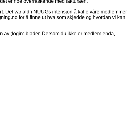
m det er noe overraskende med fakturaen.
atert. Det var aldri NUUGs intensjon å kalle våre medlemmer
egning.no for å finne ut hva som skjedde og hvordan vi kan
gen av ;login:-blader. Dersom du ikke er medlem enda,