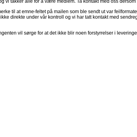
UG og vi takker alle for å være medlem. Ta kontakt med oss derso
merke til at emne-feltet på mailen som ble sendt ut var feilform
 ikke direkte under vår kontroll og vi har tatt kontakt med sendr
nten vil sørge for at det ikke blir noen forstyrrelser i leverin