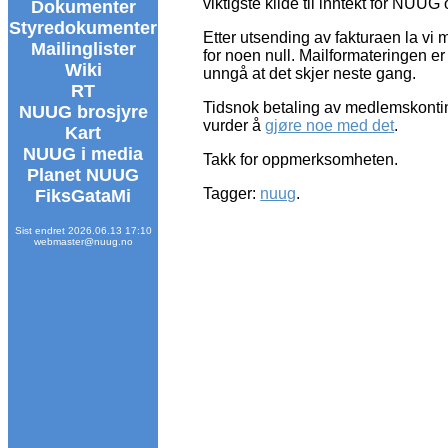
viktigste kilde til inntekt for NU
Dokumenter
Styredokumenter
Etter utsending av fakturaen la vi 
Mailinglister
for noen null. Mailformateringen er
Wiki
unngå at det skjer neste gang.
RT
Tidsnok betaling av medlemskontinge
NUUG brosjyre
vurder å
gjøre noe med det
.
Kart
NUUG i media
Takk for oppmerksomheten.
Planet NUUG
Tagger:
nuug
.
FiksGataMi
Sist endret 2026.06.13 17:10
webmaster@nuug.no