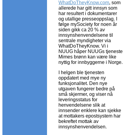
WhatDoTheyKnow.com
, som
allerede har gitt innsyn som
har resultert i dokumentarer
og utallige presseoppslag. I
følge mySociety for noen år
siden gikk ca 20 % av
innsynshenvendelsene til
sentrale myndigheter via
WhatDoTheyKnow. Vi i
NUUG håper NUUGs tjeneste
Mimes brønn kan være like
nyttig for innbyggerne i Norge.
I helgen ble tjenesten
oppdatert med mye ny
funksjonalitet. Den nye
utgaven fungerer bedre på
små skjermer, og viser nå
leveringsstatus for
henvendelsene slik at
innsender enklere kan sjekke
at mottakers epostsystem har
bekreftet mottak av
innsynshenvendelsen.