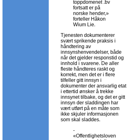
toppdomenet .bv
fortsatt er på
norske hender,»
forteller Håkon
Wium Lie.
Tjenesten dokumenterer
svært sprikende praksis i
håndtering av
innsynshenvendelser, både
når det gjelder responstid og
innhold i svarene. De aller
fleste håndteres raskt og
korrekt, men det er i flere
tilfeller gitt innsyn i
dokumenter der ansvarlig etat
i ettertid ønsker å trekke
innsynet tilbake, og det er gitt
innsyn der sladdingen har
vært utført på en måte som
ikke skjuler informasjonen
som skal sladdes.
-
«Offentlighetsloven