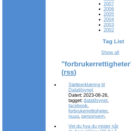
2007
2006
2005
2004
2003
2002
Tag List
Show all
"forbrukerrettigheter
(
rss
)
Støtteerklæring til
Datatilsynet
Datert: 2023-08-26,
tagget:
datatilsynet
,
facebook
,
forbrukerrettigheter
,
nuug
,
personvern
.
Vet du hva du mister når