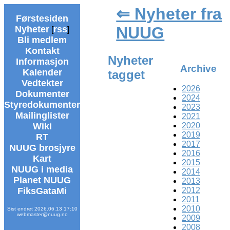
⇐ Nyheter fra
Førstesiden
NUUG
Nyheter
rss
[
]
Bli medlem
Kontakt
Nyheter
Informasjon
Archive
Kalender
tagget
Vedtekter
2026
Dokumenter
2024
Styredokumenter
2023
Mailinglister
2021
2020
Wiki
2019
RT
2017
NUUG brosjyre
2016
Kart
2015
NUUG i media
2014
Planet NUUG
2013
2012
FiksGataMi
2011
2010
Sist endret 2026.06.13 17:10
webmaster@nuug.no
2009
2008