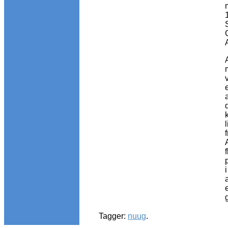
Tagger:
nuug
.