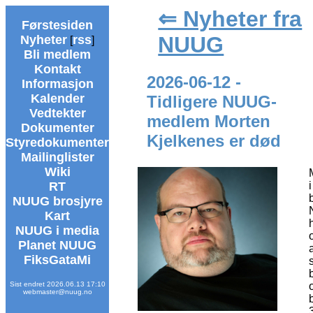
⇐ Nyheter fra
Førstesiden
NUUG
Nyheter
rss
[
]
Bli medlem
Kontakt
2026-06-12 -
Informasjon
Kalender
Tidligere NUUG-
Vedtekter
medlem Morten
Dokumenter
Kjelkenes er død
Styredokumenter
Mailinglister
Wiki
RT
NUUG brosjyre
Kart
NUUG i media
Planet NUUG
FiksGataMi
Sist endret 2026.06.13 17:10
webmaster@nuug.no