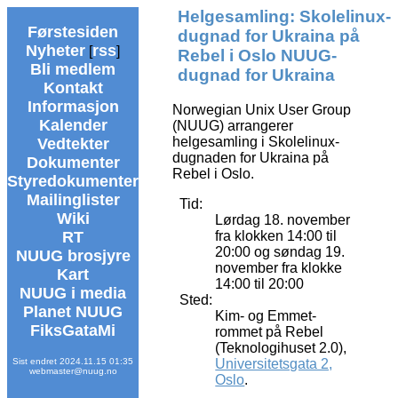
Helgesamling: Skolelinux-
Førstesiden
dugnad for Ukraina på
Nyheter
rss
[
]
Rebel i Oslo NUUG-
Bli medlem
dugnad for Ukraina
Kontakt
Informasjon
Norwegian Unix User Group
Kalender
(NUUG) arrangerer
helgesamling i Skolelinux-
Vedtekter
dugnaden for Ukraina på
Dokumenter
Rebel i Oslo.
Styredokumenter
Mailinglister
Tid:
Wiki
Lørdag 18. november
fra klokken 14:00 til
RT
20:00 og søndag 19.
NUUG brosjyre
november fra klokke
Kart
14:00 til 20:00
NUUG i media
Sted:
Planet NUUG
Kim- og Emmet-
FiksGataMi
rommet på Rebel
(Teknologihuset 2.0),
Universitetsgata 2,
Sist endret 2024.11.15 01:35
webmaster@nuug.no
Oslo
.