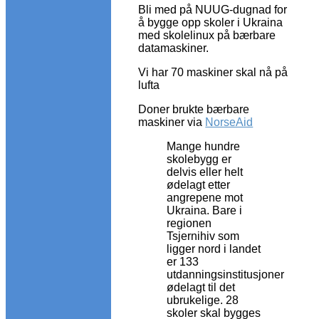
Bli med på NUUG-dugnad for
å bygge opp skoler i Ukraina
med skolelinux på bærbare
datamaskiner.
Vi har 70 maskiner skal nå på
lufta
Doner brukte bærbare
maskiner via
NorseAid
Mange hundre
skolebygg er
delvis eller helt
ødelagt etter
angrepene mot
Ukraina. Bare i
regionen
Tsjernihiv som
ligger nord i landet
er 133
utdanningsinstitusjoner
ødelagt til det
ubrukelige. 28
skoler skal bygges