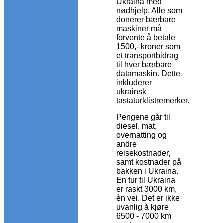
Ukraina med
nødhjelp. Alle som
donerer bærbare
maskiner må
forvente å betale
1500,- kroner som
et transportbidrag
til hver bærbare
datamaskin. Dette
inkluderer
ukrainsk
tastaturklistremerker.
Pengene går til
diesel, mat,
overnatting og
andre
reisekostnader,
samt kostnader på
bakken i Ukraina.
En tur til Ukraina
er raskt 3000 km,
èn vei. Det er ikke
uvanlig å kjøre
6500 - 7000 km