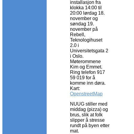
installasjon fra
klokka 14:00 til
20:00 lørdag 18.
november og
søndag 19.
november på
Rebell,
Teknologihuset
2.0 i
Universitetsgata 2
i Oslo.
Møterommene
Kim og Emmet.
Ring telefon 917
59 019 for å
komme inn døra.
Kart:
OpenstreetMap
NUUG stiller med
middag (pizza) og
brus, slik at folk
slipper å stresse
rundt på byen etter
mat.