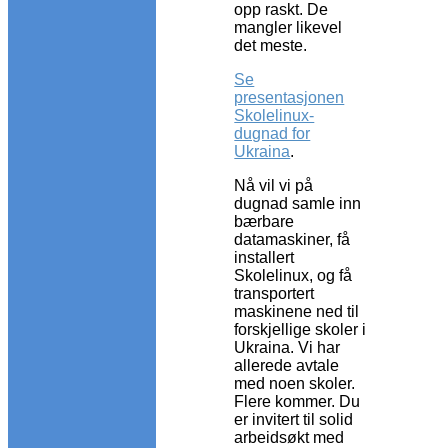
opp raskt. De
mangler likevel
det meste.
Se
presentasjonen
Skolelinux-
dugnad for
Ukraina
.
Nå vil vi på
dugnad samle inn
bærbare
datamaskiner, få
installert
Skolelinux, og få
transportert
maskinene ned til
forskjellige skoler i
Ukraina. Vi har
allerede avtale
med noen skoler.
Flere kommer. Du
er invitert til solid
arbeidsøkt med