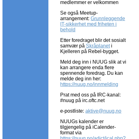
medlemmer er velkommen
Se også Meetup-
arrangement:
Grunnleggende
IT-sikkerhet med friheten i
behold
Etter foredraget blir det sosialt
samvær på
Skråplanet
i
Kjelleren på Rebel-bygget.
Meld deg inn i NUUG slik at vi
kan arrangere enda flere
spennende foredrag. Du kan
melde deg inn her:
https://nuug.no/innmelding
Prat med oss på IRC-kanal:
#nuug på irc.oftc.net
e-postliste:
aktive@nuug.no
NUUGs kalender er
tilgjengelig på iCalender-
format via
https://nuug.no/adict/ical.php?