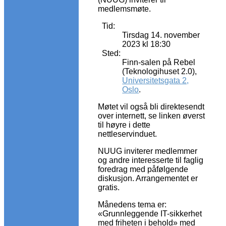
medlemsmøte.
Tid:
Tirsdag 14. november
2023 kl 18:30
Sted:
Finn-salen på Rebel
(Teknologihuset 2.0),
Universitetsgata 2,
Oslo
.
Møtet vil også bli direktesendt
over internett, se linken øverst
til høyre i dette
nettleservinduet.
NUUG inviterer medlemmer
og andre interesserte til faglig
foredrag med påfølgende
diskusjon. Arrangementet er
gratis.
Månedens tema er:
«Grunnleggende IT-sikkerhet
med friheten i behold» med