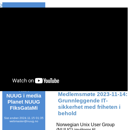
be
Førstesiden
Nyheter
rss
[
]
Bli medlem
Kontakt
Informasjon
Kalender
Vedtekter
Dokumenter
Styredokumenter
Mailinglister
Wiki
RT
NUUG brosjyre
Kart
Medlemsmøte 2023-11-14:
NUUG i media
Grunnleggende IT-
Planet NUUG
sikkerhet med friheten i
FiksGataMi
behold
Sist endret 2024.11.15 01:35
webmaster@nuug.no
Norwegian Unix User Group
(NUUG) inviterer til